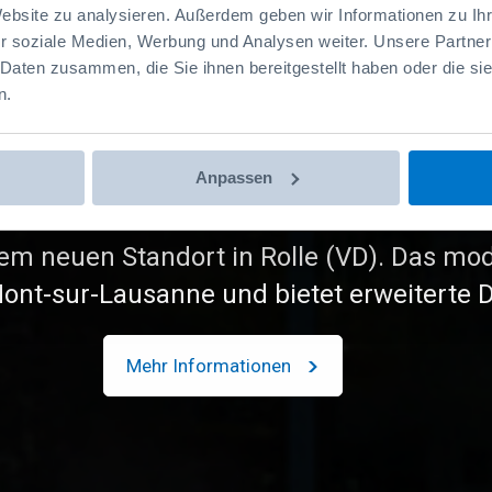
 Unit - Op
Website zu analysieren. Außerdem geben wir Informationen zu I
r soziale Medien, Werbung und Analysen weiter. Unsere Partner
 Daten zusammen, die Sie ihnen bereitgestellt haben oder die s
eraumnut
n.
Anpassen
inrichtungen für maximale Raumausnutzu
Kosten.
Jetzt entdecken!