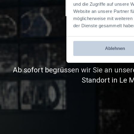
Jumbo
und die Zugriffe auf unsere 
Website an unsere Partner fü
möglicherweise mit weiteren
Lad
der Dienste gesammelt habe
Ablehnen
Flexibel kombinierbar mit Fahrzeuge