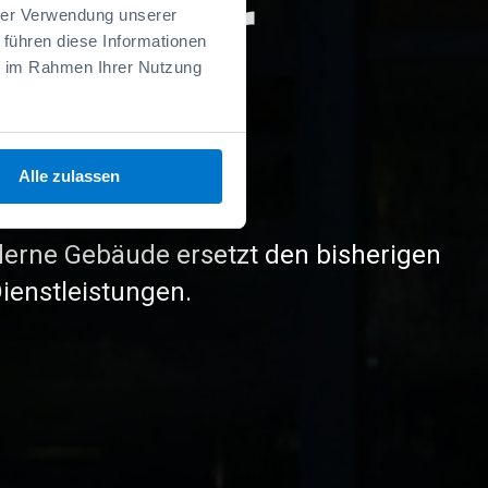
timale
hrer Verwendung unserer
 führen diese Informationen
ie im Rahmen Ihrer Nutzung
zung
Alle zulassen
ng – ermöglicht Downsizing und spart