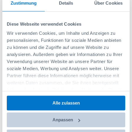
Zustimmung
Details
Über Cookies
Artikelnr
100R071919
Matchcode
SWREMA24
Auf Lager
Diese Webseite verwendet Cookies
91,15 CHF
Wir verwenden Cookies, um Inhalte und Anzeigen zu
personalisieren, Funktionen für soziale Medien anbieten
Exkl. MwSt.
Listenpreis:
zu können und die Zugriffe auf unsere Website zu
93,00 CHF
analysieren. Außerdem geben wir Informationen zu Ihrer
Verwendung unserer Website an unsere Partner für
soziale Medien, Werbung und Analysen weiter. Unsere
-
+
Partner führen diese Informationen möglicherweise mit
weiteren Daten zusammen, die Sie ihnen bereitgestellt
haben oder die sie im Rahmen Ihrer Nutzung der Dienste
In den Warenkorb
gesammelt haben.
Alle zulassen
Auf die Wunschliste
Anpassen
Social Media