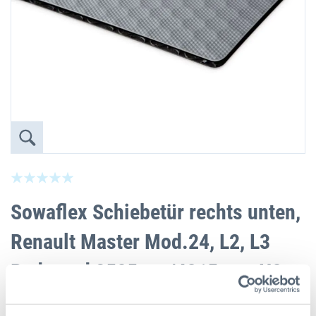
Zum
Seien Sie der Erste, der dieses Produkt bewe
Anfang
der
Sowaflex Schiebetür rechts unten,
Bildgalerie
springen
Renault Master Mod.24, L2, L3
Radstand 3585mm/4215mm, H2
H3