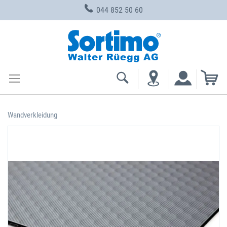
044 852 50 60
Zum
Inhalt
springen
Me
Wandverkleidung
Zum
Ende
der
Bildgalerie
springen