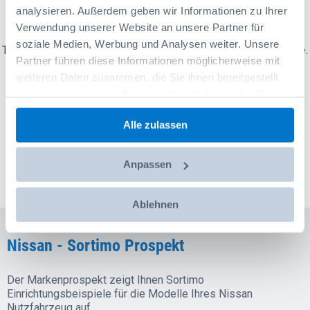
0
Lösungen gefunden
analysieren. Außerdem geben wir Informationen zu Ihrer
Too Many Requests
Verwendung unserer Website an unsere Partner für
soziale Medien, Werbung und Analysen weiter. Unsere
The user has sent too many requests in a given amount of time.
Partner führen diese Informationen möglicherweise mit
weiteren Daten zusammen, die Sie ihnen bereitgestellt
haben oder die sie im Rahmen Ihrer Nutzung der Dienste
gesammelt haben.
Sortimo Markenprospekt Nissan
Alle zulassen
Der Markenprospekt Nissan zeigt Ihnen Einrichtungsbeispiele für die
Nutzfahrzeug-Modelle auf.
Anpassen
Ablehnen
Nissan - Sortimo Prospekt
Der Markenprospekt zeigt Ihnen Sortimo
Einrichtungsbeispiele für die Modelle Ihres Nissan
Nutzfahrzeug auf.