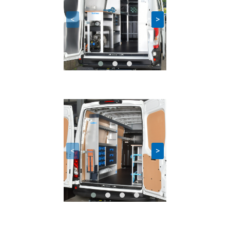
<
>
<
>