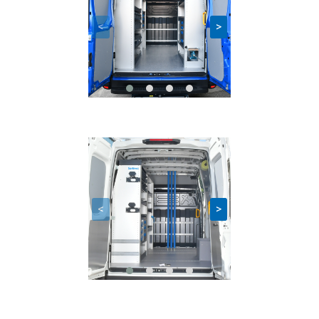
<
>
<
>