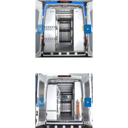
<
>
<
>