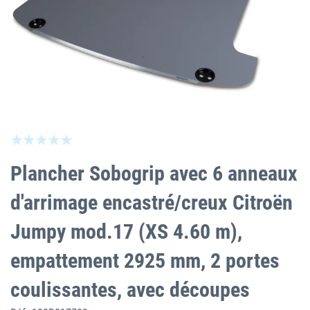
Skip
Be the first to review this product
to
the
Plancher Sobogrip avec 6 anneaux
beginning
of
d'arrimage encastré/creux Citroën
the
images
Jumpy mod.17 (XS 4.60 m),
gallery
empattement 2925 mm, 2 portes
coulissantes, avec découpes