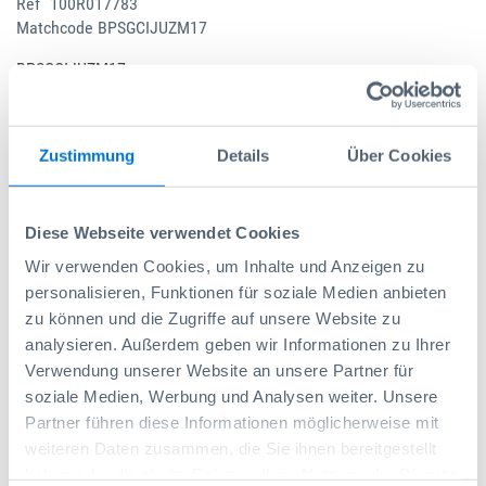
Réf
100R017783
Matchcode
BPSGCIJUZM17
BPSGCIJUZM17
Lieferzeit 3 Tage
Zustimmung
Details
Über Cookies
661,50 CHF
Excl. impôt
Prix catalogue:
675,00 CHF
Diese Webseite verwendet Cookies
Wir verwenden Cookies, um Inhalte und Anzeigen zu
personalisieren, Funktionen für soziale Medien anbieten
-
+
zu können und die Zugriffe auf unsere Website zu
analysieren. Außerdem geben wir Informationen zu Ihrer
Verwendung unserer Website an unsere Partner für
Ajouter au panier
soziale Medien, Werbung und Analysen weiter. Unsere
Partner führen diese Informationen möglicherweise mit
weiteren Daten zusammen, die Sie ihnen bereitgestellt
Ajouter à la liste de souhaits
haben oder die sie im Rahmen Ihrer Nutzung der Dienste