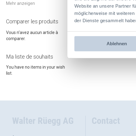
item
9,00 CHF
-
10,00 CHF
1
Website an unsere Partner fü
möglicherweise mit weiteren
der Dienste gesammelt habe
Comparer les produits
Vous n'avez aucun article à
comparer.
Ablehnen
Ma liste de souhaits
You have no items in your wish
list.
Walter Rüegg AG
Contact