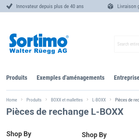
Innovateur depuis plus de 40 ans
Livraison 
Skip
to
Content
Search
Produits
Exemples d'aménagements
Entrepris
Home
Produits
BOXX et mallettes
L-BOXX
Pièces de re
Pièces de rechange L-BOXX
Shop By
Shop By