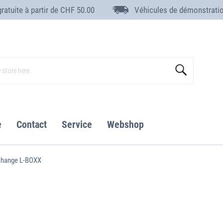
gratuite à partir de CHF 50.00
Véhicules de démonstrati
Search
e
Contact
Service
Webshop
change L-BOXX