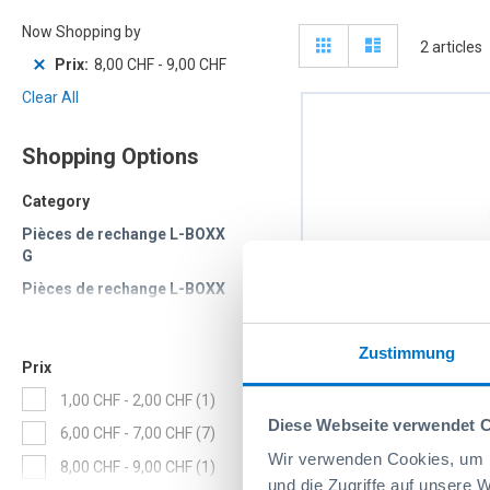
Now Shopping by
View
Grid
Liste
2
articles
as
Prix
8,00 CHF
-
9,00 CHF
Clear All
Shopping Options
Category
Pièces de rechange L-BOXX
G
Pièces de rechange L-BOXX
G4
Zustimmung
Prix
PR Grande Poignée L
item
1,00 CHF
-
2,00 CHF
1
G4 bleu
Diese Webseite verwendet 
items
6,00 CHF
-
7,00 CHF
7
Réf: 6000011405
Wir verwenden Cookies, um I
item
8,00 CHF
-
9,00 CHF
1
und die Zugriffe auf unsere 