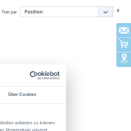
Set
Trier par
Desc
Dire
Über Cookies
 Medien anbieten zu können
hrer Verwendung unserer