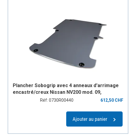
Plancher Sobogrip avec 4 anneaux d'arrimage
encastré/creux Nissan NV200 mod. 09,
empattement 2725 mm, 1 porte coulissante
Réf: 0730R00440
612,50 CHF
Ajouter au panier