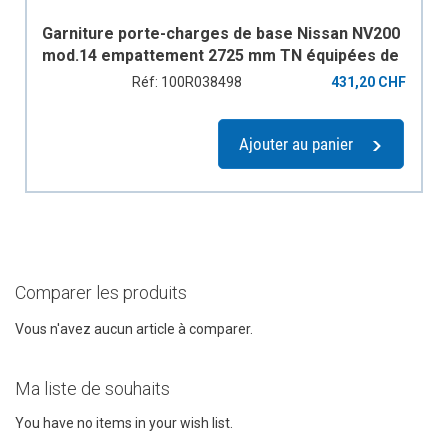
Garniture porte-charges de base Nissan NV200
mod.14 empattement 2725 mm TN équipées de
traverses avec systéme d'arrimage type
Réf: 100R038498
431,20 CHF
aviation, positions 1, 2 à partir de l'avant
Ajouter au panier
Comparer les produits
Vous n'avez aucun article à comparer.
Ma liste de souhaits
You have no items in your wish list.