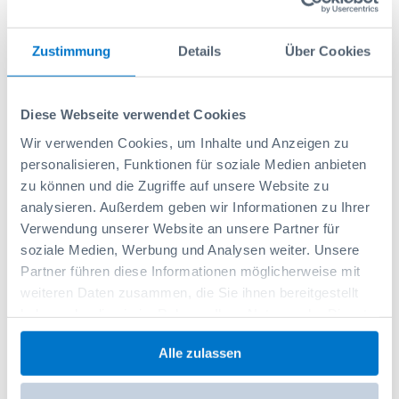
SWF Nissan NV200,10,2725 (2/4)
Zustimmung
Details
Über Cookies
Réf: 331017191
126,40 CHF
Diese Webseite verwendet Cookies
Ajouter au panier
Wir verwenden Cookies, um Inhalte und Anzeigen zu
personalisieren, Funktionen für soziale Medien anbieten
zu können und die Zugriffe auf unsere Website zu
analysieren. Außerdem geben wir Informationen zu Ihrer
Verwendung unserer Website an unsere Partner für
soziale Medien, Werbung und Analysen weiter. Unsere
Partner führen diese Informationen möglicherweise mit
weiteren Daten zusammen, die Sie ihnen bereitgestellt
haben oder die sie im Rahmen Ihrer Nutzung der Dienste
gesammelt haben.
Alle zulassen