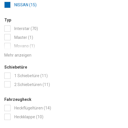
items
NISSAN
15
Typ
items
Interstar
70
item
Master
1
item
Movano
1
items
NV200
15
items
NV250
26
Schiebetüre
items
NV300
34
items
1 Schiebetüre
11
items
NV400
50
items
2 Schiebetüren
11
items
Primastar
28
items
Townstar
7
Fahrzeugheck
items
Heckflügeltüren
14
items
Heckklappe
10