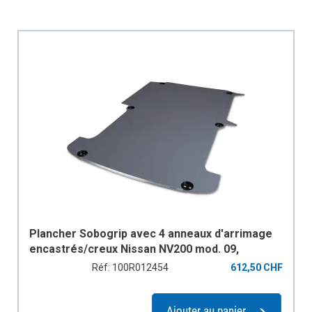
Plancher Sobogrip avec 4 anneaux d'arrimage
encastrés/creux Nissan NV200 mod. 09,
empattement 2725 mm, 2 portes coulissantes
Réf: 100R012454
612,50 CHF
Ajouter au panier