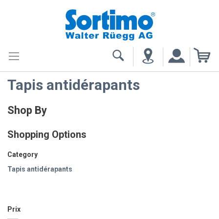
My
Tapis antidérapants
Shop By
Shopping Options
Category
Tapis antidérapants
Tôles de séparation tiroir
Prix