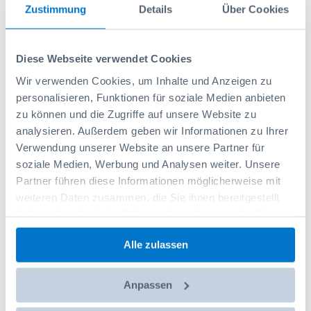
Zustimmung
Details
Über Cookies
Tapis pour Tablette 24-0 GL4
Réf: 6000015517
11,85 CHF
Diese Webseite verwendet Cookies
Wir verwenden Cookies, um Inhalte und Anzeigen zu
Ajouter au panier
personalisieren, Funktionen für soziale Medien anbieten
zu können und die Zugriffe auf unsere Website zu
analysieren. Außerdem geben wir Informationen zu Ihrer
Verwendung unserer Website an unsere Partner für
soziale Medien, Werbung und Analysen weiter. Unsere
Partner führen diese Informationen möglicherweise mit
weiteren Daten zusammen, die Sie ihnen bereitgestellt
haben oder die sie im Rahmen Ihrer Nutzung der Dienste
gesammelt haben.
Alle zulassen
Anpassen