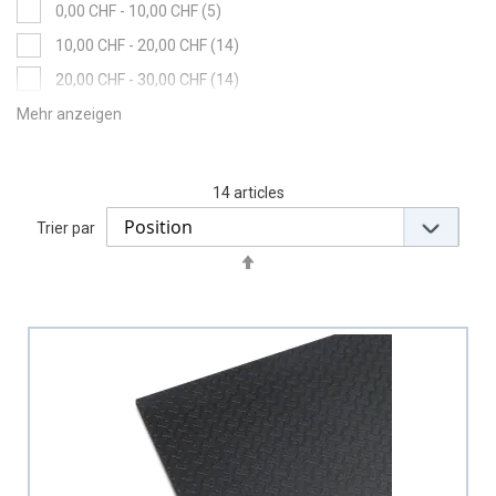
items
0,00 CHF
-
10,00 CHF
5
items
10,00 CHF
-
20,00 CHF
14
items
20,00 CHF
-
30,00 CHF
14
items
30,00 CHF
-
40,00 CHF
9
item
40,00 CHF
-
50,00 CHF
1
14
articles
Trier par
Set
Descending
Direction