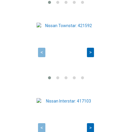
<
>
<
>