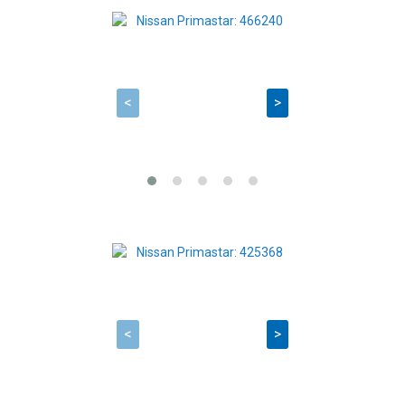
<
>
<
>