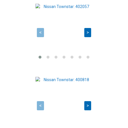
<
>
<
>