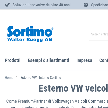
Soluzioni innovative da oltre 40 anni
Spedizione
Skip
to
Content
Search
Prodotti
Esempi d'allestimenti
Impresa
Cont
Home
Esterno VW - Interno Sortimo
Esterno VW veicol
Come PremiumPartner di Volkswagen Veicoli Commerciali, 
per la pianificazione individuale dell'allestimento del 