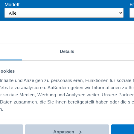
Modell:
Br
Too Many Requests
Details
The user has sent too many requests in a given amount of time.
Cookies
nhalte und Anzeigen zu personalisieren, Funktionen für soziale
Website zu analysieren. Außerdem geben wir Informationen zu I
r soziale Medien, Werbung und Analysen weiter. Unsere Partner
ochure del marchio Sortimo
 Daten zusammen, die Sie ihnen bereitgestellt haben oder die s
n.
del marchio VW vi mostra esempi di allestimento per i modelli di veicoli
Anpassen