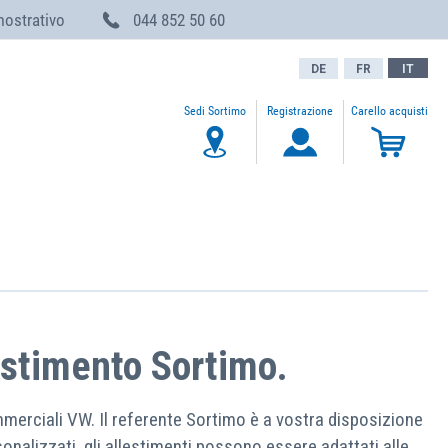
mostrativo
044 852 50 60
DE
FR
IT
Sedi Sortimo
Registrazione
Carello acquisti
My Ca
estimento Sortimo.
erciali VW. Il referente Sortimo è a vostra disposizione
onalizzati, gli allestimenti possono essere adattati alle