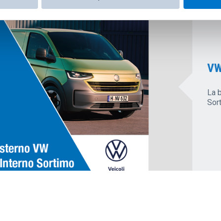
VW
La 
Sor