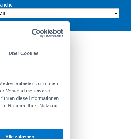
anche:
Über Cookies
 Medien anbieten zu können
hrer Verwendung unserer
 führen diese Informationen
 VW
ie im Rahmen Ihrer Nutzung
 commerciali.
Alle zulassen