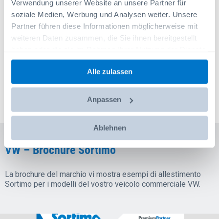
Verwendung unserer Website an unsere Partner für
soziale Medien, Werbung und Analysen weiter. Unsere
0
Lösungen gefunden
Partner führen diese Informationen möglicherweise mit
weiteren Daten zusammen, die Sie ihnen bereitgestellt
haben oder die sie im Rahmen Ihrer Nutzung der Dienste
Brochure del marchio Sortimo VW
gesammelt haben.
Alle zulassen
La brochure del marchio VW vi mostra esempi di allestimento per i
modelli di veicoli commerciali.
Anpassen
Ablehnen
VW – Brochure Sortimo
La brochure del marchio vi mostra esempi di allestimento
Sortimo per i modelli del vostro veicolo commerciale VW.