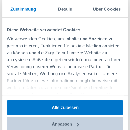
Matchcode
SVPEPA18
Zustimmung
Details
Über Cookies
SVPEPA18
Diese Webseite verwendet Cookies
Tempo Di Consegna 3-4 Settimane
Wir verwenden Cookies, um Inhalte und Anzeigen zu
93,10 CHF
personalisieren, Funktionen für soziale Medien anbieten
zu können und die Zugriffe auf unsere Website zu
Escl. tasse
Prezzo di listino:
95,00 CHF
analysieren. Außerdem geben wir Informationen zu Ihrer
Verwendung unserer Website an unsere Partner für
soziale Medien, Werbung und Analysen weiter. Unsere
Partner führen diese Informationen möglicherweise mit
-
+
weiteren Daten zusammen, die Sie ihnen bereitgestellt
haben oder die sie im Rahmen Ihrer Nutzung der Dienste
gesammelt haben.
Aggiungi al carrello
Alle zulassen
Aggiungi alla lista dei desideri
Anpassen