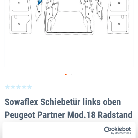
Skip
Be the first to review this product
to
the
Sowaflex Schiebetür links oben
beginning
of
Peugeot Partner Mod.18 Radstand
the
images
2785/2975mm
gallery
SKU
100R037106