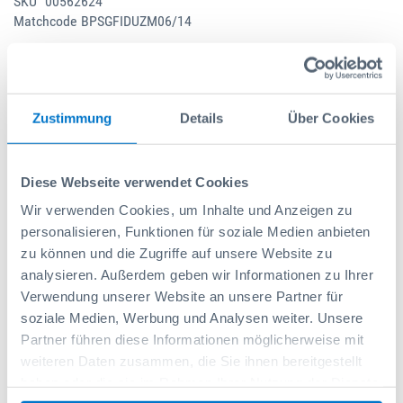
SKU
00562624
Matchcode
BPSGFIDUZM06/14
BPSGFIDUZM06/14
Lieferzeit 3 Tage
Zustimmung
Details
Über Cookies
1.053,50 CHF
Escl. tasse
Diese Webseite verwendet Cookies
Prezzo di listino:
1.075,00 CHF
Wir verwenden Cookies, um Inhalte und Anzeigen zu
personalisieren, Funktionen für soziale Medien anbieten
-
+
zu können und die Zugriffe auf unsere Website zu
analysieren. Außerdem geben wir Informationen zu Ihrer
Verwendung unserer Website an unsere Partner für
soziale Medien, Werbung und Analysen weiter. Unsere
Aggiungi al carrello
Partner führen diese Informationen möglicherweise mit
weiteren Daten zusammen, die Sie ihnen bereitgestellt
Aggiungi alla lista dei desideri
haben oder die sie im Rahmen Ihrer Nutzung der Dienste