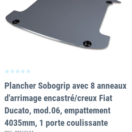
Skip
Be the first to review this product
to
the
Plancher Sobogrip avec 8 anneaux
beginning
of
d'arrimage encastré/creux Fiat
the
images
Ducato, mod.06, empattement
gallery
4035mm, 1 porte coulissante