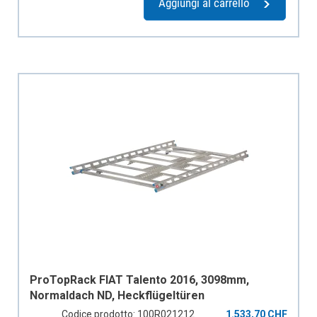
Aggiungi al carrello
ProTopRack FIAT Talento 2016, 3098mm,
Normaldach ND, Heckflügeltüren
Codice prodotto: 100R021212
1.533,70 CHF