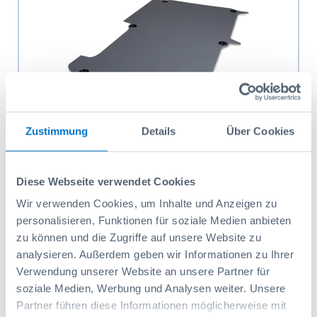
Zustimmung
Details
Über Cookies
Plancher Sobogrip avec 2 anneaux d'arrimage
encastré/creux Fiat Talento mod.16 B/D
Diese Webseite verwendet Cookies
empattement 3098 mm, H1 1 porte coulissante
Codice prodotto: 100R019596
671,30 CHF
Wir verwenden Cookies, um Inhalte und Anzeigen zu
personalisieren, Funktionen für soziale Medien anbieten
Aggiungi al carrello
zu können und die Zugriffe auf unsere Website zu
analysieren. Außerdem geben wir Informationen zu Ihrer
Verwendung unserer Website an unsere Partner für
soziale Medien, Werbung und Analysen weiter. Unsere
Partner führen diese Informationen möglicherweise mit