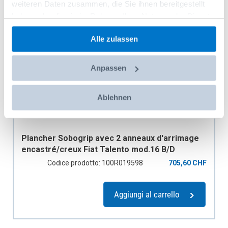
weiteren Daten zusammen, die Sie ihnen bereitgestellt
haben oder die sie im Rahmen Ihrer Nutzung der Dienste
gesammelt haben.
Alle zulassen
Anpassen
Ablehnen
Plancher Sobogrip avec 2 anneaux d'arrimage
encastré/creux Fiat Talento mod.16 B/D
empattement 3498 mm, H1, 1 porte coulissante
Codice prodotto: 100R019598
705,60 CHF
Aggiungi al carrello