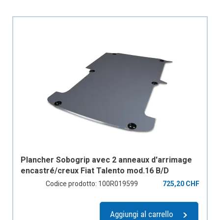
Plancher Sobogrip avec 2 anneaux d'arrimage
encastré/creux Fiat Talento mod.16 B/D
empattement 3498 mm, H1, 2 portes
Codice prodotto: 100R019599
725,20 CHF
coulissantes
Aggiungi al carrello