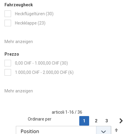
Fahrzeugheck
items
Heckflügeltüren
30
items
Heckklappe
23
Prezzo
items
0,00 CHF
-
1.000,00 CHF
30
items
1.000,00 CHF
-
2.000,00 CHF
6
articoli
1
-
16
/
36
Page
Ordinare per
You're currently readin
Page
Page
1
2
3
Pag
Suc
Set