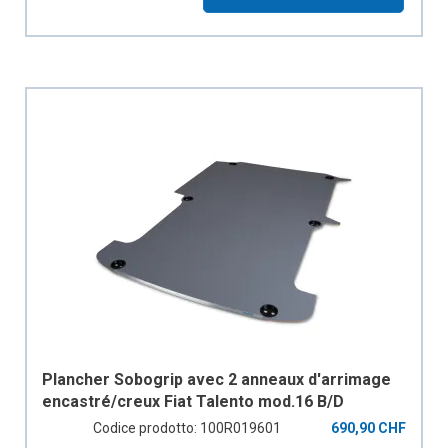
Plancher Sobogrip avec 2 anneaux d'arrimage
encastré/creux Fiat Talento mod.16 B/D
empattement 3098 mm, H1, 2 portes
Codice prodotto: 100R019601
690,90 CHF
coulissantes