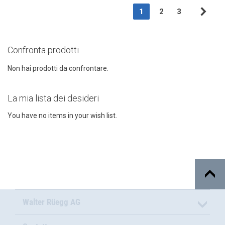
Page
You're currently readin
Page
Page
1
2
3
Pag
Suc
Confronta prodotti
Non hai prodotti da confrontare.
La mia lista dei desideri
You have no items in your wish list.
Walter Rüegg AG