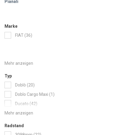
Pianali
Rivestimenti laterali
Marke
items
FIAT
36
Typ
items
Doblò
20
item
Doblo Cargo Maxi
1
items
Ducato
42
items
Fiorino
6
items
Scudo
44
Radstand
items
Talento
36
items
3098mm
22