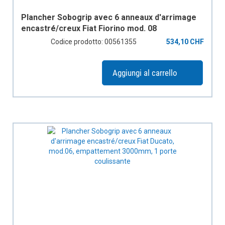
Plancher Sobogrip avec 6 anneaux d'arrimage
encastré/creux Fiat Fiorino mod. 08
empattement 2513mm, avec grille 2 portes
Codice prodotto: 00561355
534,10 CHF
coulissantes
Aggiungi al carrello