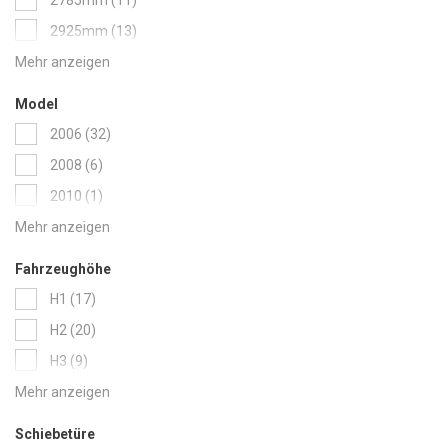
items
PEUGEOT
88
items
2925mm
13
items
RENAULT
121
items
2975mm
10
items
TOYOTA
60
items
3000mm
13
items
VW
159
Model
items
3098mm
19
items
2006
32
item
3105mm
1
items
2008
6
items
3275mm
15
item
2010
1
items
3275mm L
15
items
2016
30
items
3450mm
14
items
2022
34
Fahrzeughöhe
items
3498mm
18
items
2023
18
items
H1
17
items
4035mm
9
items
H2
20
items
4035mm L
9
items
H3
9
items
Hochdach HD
21
items
Normaldach ND
82
Schiebetüre