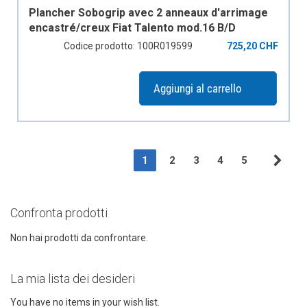
Plancher Sobogrip avec 2 anneaux d'arrimage
encastré/creux Fiat Talento mod.16 B/D
empattement 3498 mm, H1, 2 portes
Codice prodotto: 100R019599
725,20 CHF
coulissantes
Aggiungi al carrello
Page
You're currently reading page
Page
Page
Page
Page
1
2
3
4
5
Pag
Suc
Confronta prodotti
Non hai prodotti da confrontare.
La mia lista dei desideri
You have no items in your wish list.