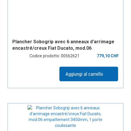
Plancher Sobogrip avec 6 anneaux d'arrimage
encastré/creux Fiat Ducato, mod.06
empattement 3000mm, 2 portes coulissantes
Codice prodotto: 00562621
779,10 CHF
Aggiungi al carrello