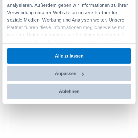
encastré/creux Fiat Fiorino mod. 08
analysieren. Außerdem geben wir Informationen zu Ihrer
empattement 2513mm, avec grille 1 porte
Codice prodotto: 00561354
524,30 CHF
Verwendung unserer Website an unsere Partner für
coulissante
soziale Medien, Werbung und Analysen weiter. Unsere
Partner führen diese Informationen möglicherweise mit
Aggiungi al carrello
weiteren Daten zusammen, die Sie ihnen bereitgestellt
haben oder die sie im Rahmen Ihrer Nutzung der Dienste
gesammelt haben.
Alle zulassen
Anpassen
Ablehnen