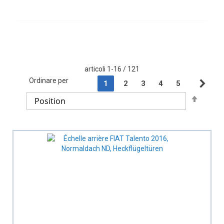
articoli
1
-
16
/
121
Page
Ordinare per
You're currently reading page
Page
Page
Page
Page
1
2
3
4
5
Pag
Suc
Set
Descen
Directi