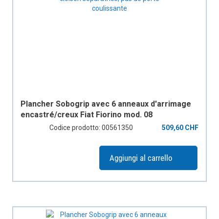
Plancher Sobogrip avec 6 anneaux d'arrimage
encastré/creux Fiat Fiorino mod. 08
empattement 2513mm, avec cloison
Codice prodotto: 00561350
509,60 CHF
séparatrice, pas de porte coulissante
Aggiungi al carrello