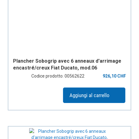
Plancher Sobogrip avec 6 anneaux d'arrimage
encastré/creux Fiat Ducato, mod.06
empattement 3450mm, 1 porte coulissante
Codice prodotto: 00562622
926,10 CHF
Aggiungi al carrello