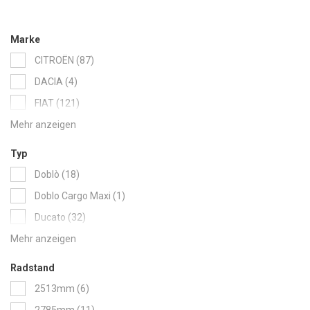
Rivestimenti laterali
Marke
items
CITROËN
87
items
DACIA
4
items
FIAT
121
items
FORD
127
items
HYUNDAI
10
Typ
items
IVECO
54
items
Doblò
18
items
KIA
8
item
Doblo Cargo Maxi
1
items
MAN
37
items
Ducato
32
items
MAXUS
17
items
Fiorino
6
items
MERCEDES
95
items
Scudo
34
Radstand
items
NISSAN
190
items
Talento
30
items
2513mm
6
items
OPEL
115
items
2785mm
11