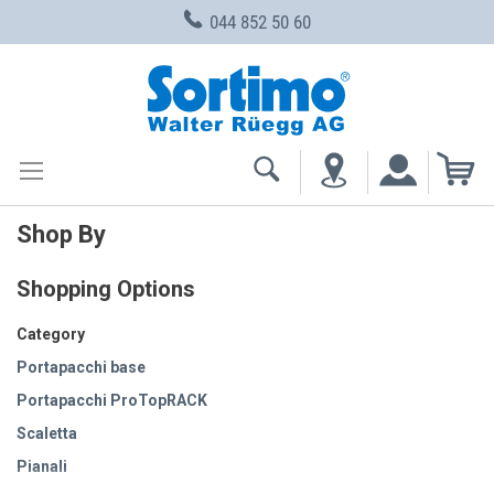
044 852 50 60
Skip
to
Content
My
Shop By
Shopping Options
Category
Portapacchi base
Portapacchi ProTopRACK
Scaletta
Pianali