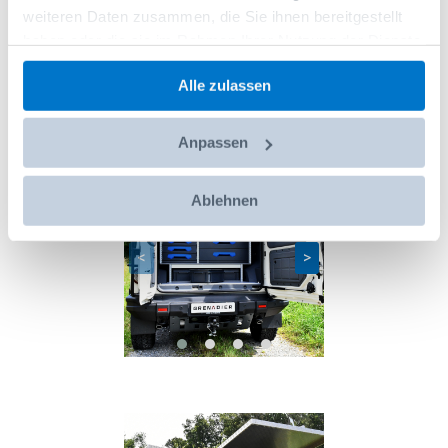
Branche:
weiteren Daten zusammen, die Sie ihnen bereitgestellt
haben oder die sie im Rahmen Ihrer Nutzung der Dienste
gesammelt haben.
Alle zulassen
2
Lösungen gefunden
Anpassen
Ablehnen
<
>