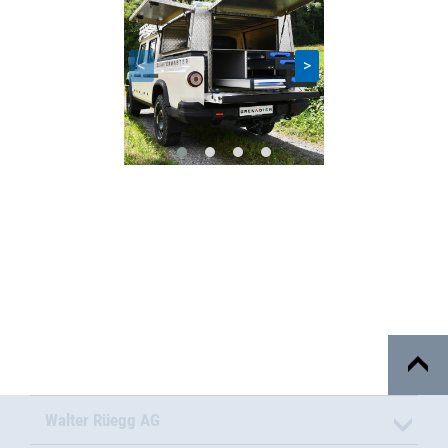
<
>
Walter Rüegg AG