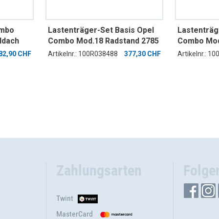
ombo
Lastenträger-Set Basis Opel
Lastenträg
ldach
Combo Mod.18 Radstand 2785
Combo Mod
mm ND bestehend aus
mm ND bes
82,90 CHF
Artikelnr.: 100R038488
377,30 CHF
Artikelnr.: 1
Lastenquerträger mit
Lastenquer
Zurrsystem Positionen 1, 2
Zurrsystem
von vorne
von vorne
Zahlungsarten
Folge
Twint
MasterCard