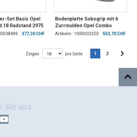
er-Set Basis Opel
Bodenplatte Sobogrip mit 6
.18 Radstand 2975
Zurrmulden Opel Combo
tehend aus
Mod.18 Radstand 2785mm 2
00R038489
377,30 CHF
Artikelnr.: 100R033250
553,70 CHF
träger mit
Schiebetüren
 Positionen 1, 2
Seite
Sie lesen gerade di
Seite
1
2
Zeigen
pro Seite
Seit
Weit
n Sie uns