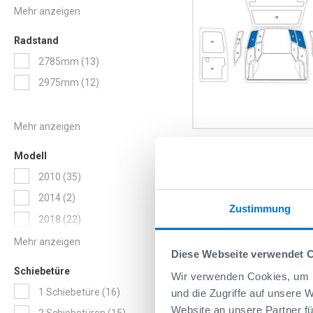
Artikel
PEUGEOT
19
Radstand
Artikel
2785mm
13
Artikel
2975mm
12
Sowaflex Wand links 
Modell
Wand rechts oben Op
Combo Mod.18 Radst
Artikel
2010
35
Artikelnr.: 100R037089
2
2785mm ND 1 Schiebe
Artikel
2014
2
links
Zustimmung
Artikel
2018
22
Artikel
2019
43
Diese Webseite verwendet 
Artikel
2021
42
Schiebetüre
Wir verwenden Cookies, um I
Artikel
1 Schiebetüre
16
und die Zugriffe auf unsere 
Website an unsere Partner fü
Artikel