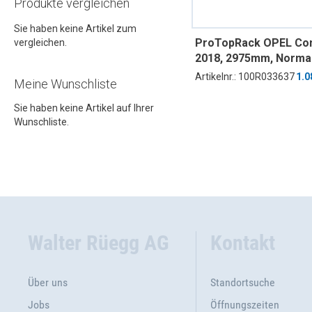
Produkte vergleichen
Sie haben keine Artikel zum
ProTopRack OPEL C
vergleichen.
2018, 2975mm, Norma
ND, Heckflügeltüren
Artikelnr.: 100R033637
1.0
Meine Wunschliste
Sie haben keine Artikel auf Ihrer
Wunschliste.
Walter Rüegg AG
Kontakt
Über uns
Standortsuche
Jobs
Öffnungszeiten