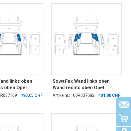
and links oben
Sowaflex Wand links oben
s oben Opel
Wand rechts oben Opel
.18 Radstand
Combo Mod.18 Radstand
00R037169
193,05 CHF
Artikelnr.: 100R037082
401,80 CHF
 2 Schiebetüren
2785mm ND ohne
Schiebetüren