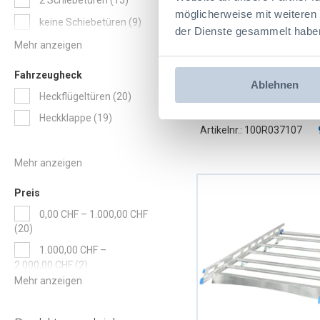
2 Schiebetüren
15
möglicherweise mit weiteren
Artikel
keine Schiebetüren
9
der Dienste gesammelt habe
Fahrzeugheck
Ablehnen
Sowaflex Schiebetür l
Artikel
Heckflügeltüren
20
oben Opel Combo Mod
Artikel
Heckklappe
19
Radstand 2785/2975
Artikelnr.: 100R037107
Preis
0,00 CHF
–
1.000,00 CHF
Artikel
20
1.000,00 CHF
–
Artikel
2.000,00 CHF
2