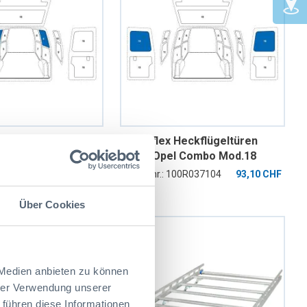
and links oben
Sowaflex Heckflügeltüren
s oben Opel
oben Opel Combo Mod.18
.18 Radstand
Radstand 2785/2975mm
00R037097
180,30 CHF
Artikelnr.: 100R037104
93,10 CHF
 2 Schiebetüren
Über Cookies
 Medien anbieten zu können
hrer Verwendung unserer
 führen diese Informationen