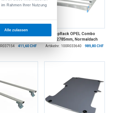
ie im Rahmen Ihrer Nutzung
Alle zulassen
and links oben
ProTopRack OPEL Combo
s oben Opel
2018, 2785mm, Normaldach
.18 Radstand
ND, Heckflügeltüren
00R037154
411,60 CHF
Artikelnr.: 100R033640
989,80 CHF
 ohne
en