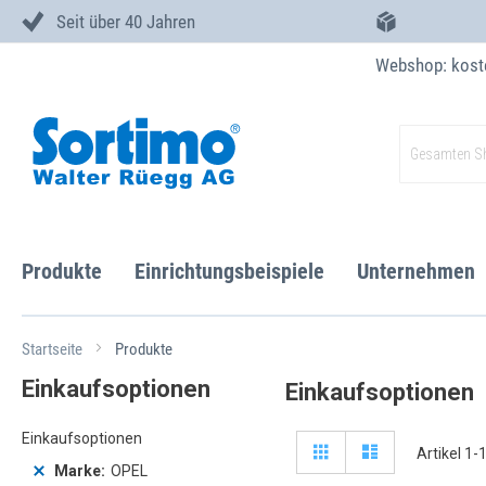
Seit über 40 Jahren
Webshop: kost
Zum
Inhalt
Suche
springen
Produkte
Einrichtungsbeispiele
Unternehmen
Startseite
Produkte
Einkaufsoptionen
Einkaufsoptionen
Einkaufsoptionen
Anzeigen
Liste
Liste
Artikel
1
-
als
Marke
OPEL