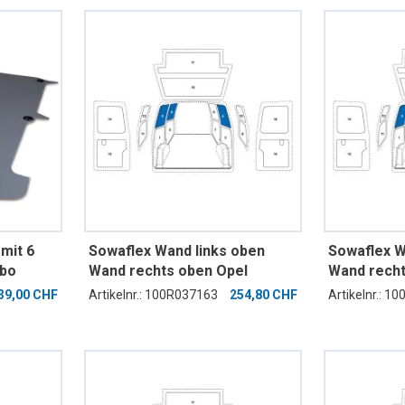
mit 6
Sowaflex Wand links oben
Sowaflex W
mbo
Wand rechts oben Opel
Wand recht
5mm 1
Combo Mod.18 Radstand
Combo Mod
39,00 CHF
Artikelnr.: 100R037163
254,80 CHF
Artikelnr.: 1
2975mm ND 1 Schiebetüre
2975mm ND