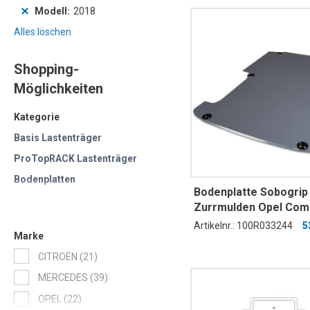
Modell
2018
Alles löschen
Shopping-
Möglichkeiten
Kategorie
Basis Lastenträger
ProTopRACK Lastenträger
Bodenplatten
Bodenplatte Sobogrip 
Wandverkleidung
Zurrmulden Opel Co
Mod.18 Radstand 278
Artikelnr.: 100R033244
5
Marke
Schiebetüre
Artikel
CITROËN
21
Artikel
MERCEDES
39
Artikel
OPEL
22