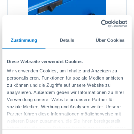
Verschluss, komplett, f. Magazine
Zustimmung
Details
Über Cookies
Artikelnr.: 49232922
14,30 CHF
Diese Webseite verwendet Cookies
Wir verwenden Cookies, um Inhalte und Anzeigen zu
In den Warenkorb
personalisieren, Funktionen für soziale Medien anbieten
zu können und die Zugriffe auf unsere Website zu
analysieren. Außerdem geben wir Informationen zu Ihrer
Verwendung unserer Website an unsere Partner für
soziale Medien, Werbung und Analysen weiter. Unsere
Partner führen diese Informationen möglicherweise mit
weiteren Daten zusammen, die Sie ihnen bereitgestellt
haben oder die sie im Rahmen Ihrer Nutzung der Dienste