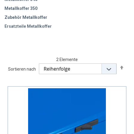
Metallkoffer 350
Zubehör Metallkoffer
Ersatzteile Metallkoffer
Metallkoffer leer
2
Elemente
Abs
Sortieren nach
sort