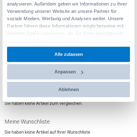
analysieren. Außerdem geben wir Informationen zu Ihrer
Verwendung unserer Website an unsere Partner für
ET Koppelhebel+Feder 1Stck Blue 2.0
soziale Medien, Werbung und Analysen weiter. Unsere
Partner führen diese Informationen möglicherweise mit
Artikelnr.: 6000000629
6,75 CHF
weiteren Daten zusammen, die Sie ihnen bereitgestellt
haben oder die sie im Rahmen Ihrer Nutzung der Dienste
In den Warenkorb
gesammelt haben.
Alle zulassen
Anpassen
Ablehnen
Produkte vergleichen
Sie haben keine Artikel zum vergleichen.
Meine Wunschliste
Sie haben keine Artikel auf Ihrer Wunschliste.