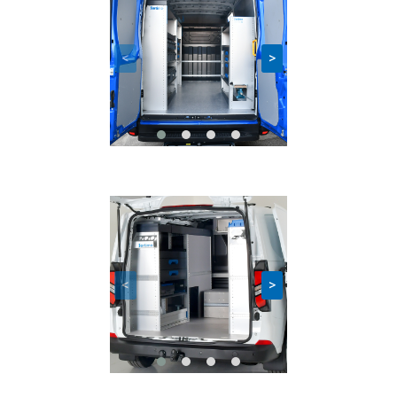
<
>
<
>