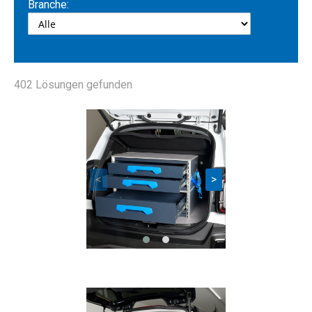
Branche:
402
Lösungen gefunden
<
>