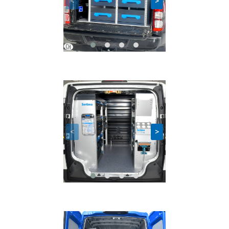
<
>
<
>