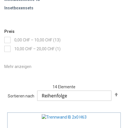
Insetboxensets
Beschriftungsetiketten Insetboxen
Preis
Artikel
0,00 CHF
–
10,00 CHF
13
Artikel
10,00 CHF
–
20,00 CHF
1
14
Elemente
Abs
Sortieren nach
sort