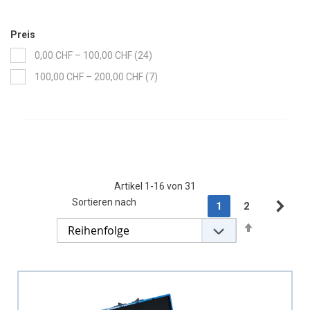
Preis
Artikel
0,00 CHF
–
100,00 CHF
24
Artikel
100,00 CHF
–
200,00 CHF
7
Artikel
1
-
16
von
31
Seite
Sortieren nach
Sie lesen gerade di
Seite
1
2
Sei
Wei
Absteigend
sortieren