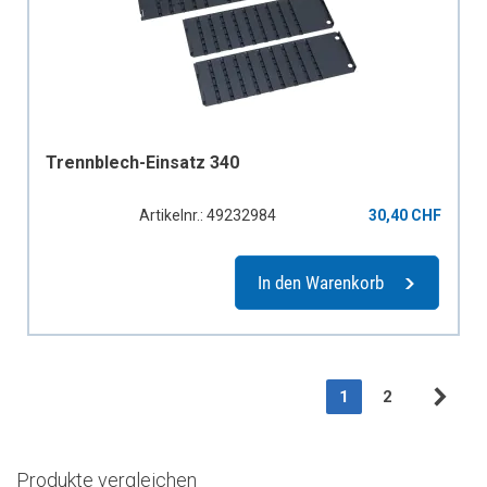
Trennblech-Einsatz 340
Artikelnr.: 49232984
30,40 CHF
In den Warenkorb
Seite
Sie lesen gerade di
Seite
1
2
Sei
Wei
Produkte vergleichen