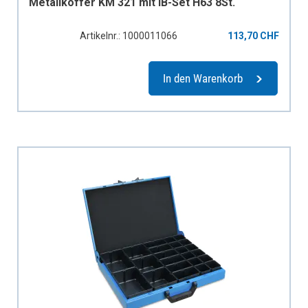
Metallkoffer KM 321 mit IB-Set H63 8St.
Artikelnr.: 1000011066
113,70 CHF
In den Warenkorb