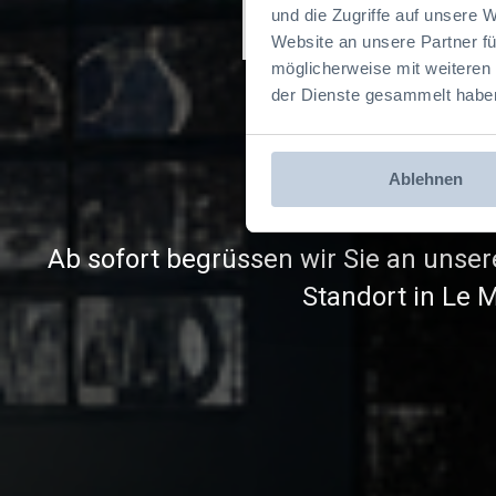
Jumbo
und die Zugriffe auf unsere 
Website an unsere Partner fü
möglicherweise mit weiteren
Lad
der Dienste gesammelt habe
Ablehnen
Flexibel kombinierbar mit Fahrzeuge