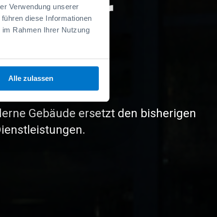
timale
hrer Verwendung unserer
 führen diese Informationen
ie im Rahmen Ihrer Nutzung
zung
Alle zulassen
ng – ermöglicht Downsizing und spart