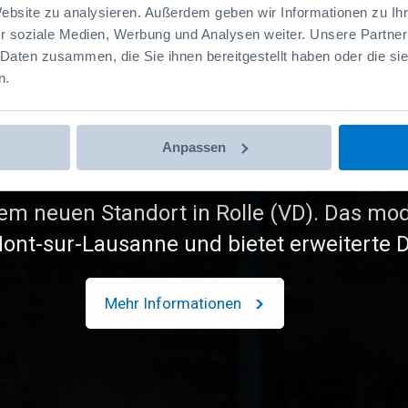
 Unit - Op
Website zu analysieren. Außerdem geben wir Informationen zu I
r soziale Medien, Werbung und Analysen weiter. Unsere Partner
 Daten zusammen, die Sie ihnen bereitgestellt haben oder die s
eraumnut
n.
Anpassen
inrichtungen für maximale Raumausnutzu
Kosten.
Jetzt entdecken!