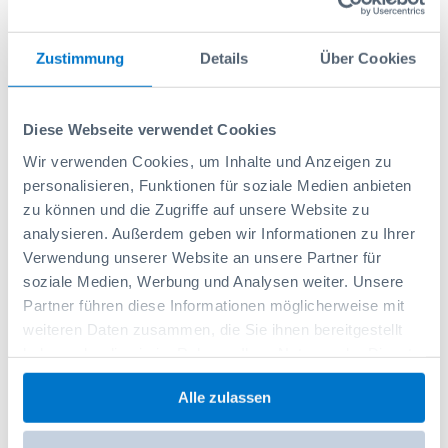
Zustimmung
Details
Über Cookies
Show Password
Diese Webseite verwendet Cookies
Login
Wir verwenden Cookies, um Inhalte und Anzeigen zu
personalisieren, Funktionen für soziale Medien anbieten
Passwort vergessen?
zu können und die Zugriffe auf unsere Website zu
analysieren. Außerdem geben wir Informationen zu Ihrer
Verwendung unserer Website an unsere Partner für
soziale Medien, Werbung und Analysen weiter. Unsere
Als Neukunde registrieren
Partner führen diese Informationen möglicherweise mit
weiteren Daten zusammen, die Sie ihnen bereitgestellt
haben oder die sie im Rahmen Ihrer Nutzung der Dienste
Registrieren Sie sich kostenlos als Neukunde bei Sortimo.
gesammelt haben.
Alle zulassen
Ein Konto erstellen