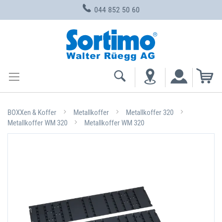
044 852 50 60
Zum
Inhalt
springen
Me
BOXXen & Koffer
Metallkoffer
Metallkoffer 320
Metallkoffer WM 320
Metallkoffer WM 320
Zum
Ende
der
Bildgalerie
springen