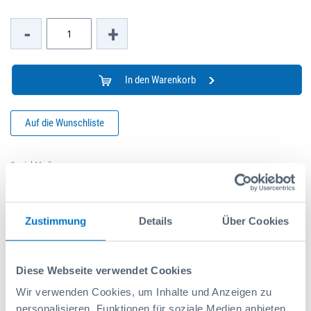
-
+
In den Warenkorb
Auf die Wunschliste
Social Media
Zustimmung
Details
Über Cookies
Produktdetails
Diese Webseite verwendet Cookies
Der Trennblech-Einsatz 340 ermöglicht die Unterteilung des
Metallkoffers KM 340 mit Schlitztrennblechen und
Wir verwenden Cookies, um Inhalte und Anzeigen zu
Trennblechen. Die so entstehende Teilbereiche sorgen für
personalisieren, Funktionen für soziale Medien anbieten