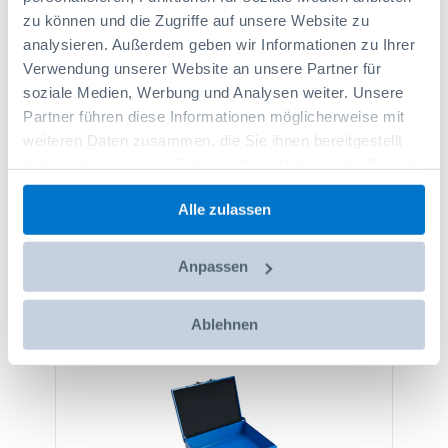
Ordnung und Übersichtlichkeit innerhalb des Metallkoffers.
zu können und die Zugriffe auf unsere Website zu
analysieren. Außerdem geben wir Informationen zu Ihrer
Verwendung unserer Website an unsere Partner für
soziale Medien, Werbung und Analysen weiter. Unsere
Partner führen diese Informationen möglicherweise mit
Technische Details
weiteren Daten zusammen, die Sie ihnen bereitgestellt
haben oder die sie im Rahmen Ihrer Nutzung der Dienste
Rezensionen
gesammelt haben.
Alle zulassen
Dokumente & Downloads
Anpassen
Dazu passend
Ablehnen