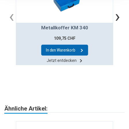
‹
›
Metallkoffer KM 340
T
109,75 CHF
In den Warenkorb
Jetzt entdecken
Ähnliche Artikel: