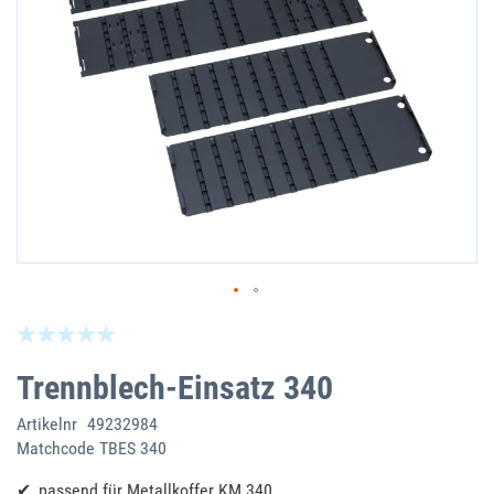
Zum
Seien Sie der Erste, der dieses Produkt bewe
Anfang
der
Trennblech-Einsatz 340
Bildgalerie
springen
Artikelnr
49232984
Matchcode
TBES 340
passend für Metallkoffer KM 340