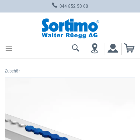
044 852 50 60
Zum
Inhalt
springen
Me
Zubehör
Zum
Ende
der
Bildgalerie
springen