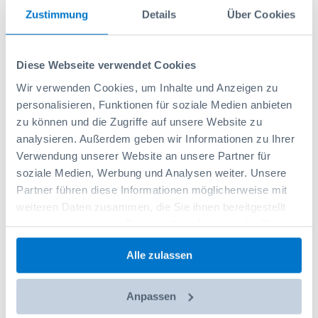
PSE
Zustimmung
Details
Über Cookies
Farbe
Blau
Diese Webseite verwendet Cookies
Auf Lager
Wir verwenden Cookies, um Inhalte und Anzeigen zu
personalisieren, Funktionen für soziale Medien anbieten
10,00 CHF
zu können und die Zugriffe auf unsere Website zu
Exkl. MwSt.
analysieren. Außerdem geben wir Informationen zu Ihrer
Listenpreis:
10,20 CHF
Verwendung unserer Website an unsere Partner für
soziale Medien, Werbung und Analysen weiter. Unsere
Partner führen diese Informationen möglicherweise mit
-
+
weiteren Daten zusammen, die Sie ihnen bereitgestellt
haben oder die sie im Rahmen Ihrer Nutzung der Dienste
gesammelt haben.
In den Warenkorb
Alle zulassen
Anpassen
Auf die Wunschliste