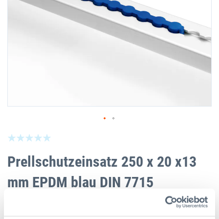
Zum
Seien Sie der Erste, der dieses Produkt bewe
Anfang
der
Prellschutzeinsatz 250 x 20 x13
Bildgalerie
springen
mm EPDM blau DIN 7715
Artikelnr
00750787
Matchcode
PSE