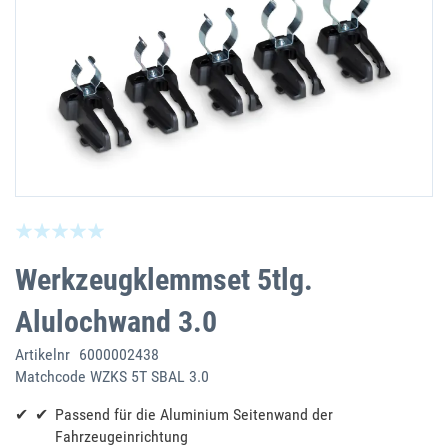
Zum
Seien Sie der Erste, der dieses Produkt bewe
Anfang
der
Werkzeugklemmset 5tlg.
Bildgalerie
springen
Alulochwand 3.0
Artikelnr
6000002438
Matchcode
WZKS 5T SBAL 3.0
Passend für die Aluminium Seitenwand der
Fahrzeugeinrichtung