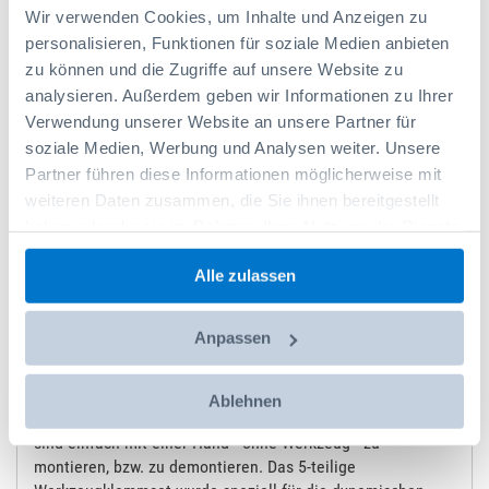
Wir verwenden Cookies, um Inhalte und Anzeigen zu
In den Warenkorb
personalisieren, Funktionen für soziale Medien anbieten
zu können und die Zugriffe auf unsere Website zu
Auf die Wunschliste
analysieren. Außerdem geben wir Informationen zu Ihrer
Verwendung unserer Website an unsere Partner für
soziale Medien, Werbung und Analysen weiter. Unsere
Social Media
Partner führen diese Informationen möglicherweise mit
weiteren Daten zusammen, die Sie ihnen bereitgestellt
haben oder die sie im Rahmen Ihrer Nutzung der Dienste
gesammelt haben.
Produktdetails
Alle zulassen
Die Werkzeugklemmen aus robustem, glasfaserverstärktem
Anpassen
Kunststoff sind exakt auf die neuen Langlöcher der
Aluminium Seitenwand der Fahrzeugeinrichtung hin
konzipiert. Sie klemmen selbstständig in den
Ablehnen
Ausstanzungen der Sortimo Aluminium Seitenwand und
sind einfach mit einer Hand - ohne Werkzeug - zu
montieren, bzw. zu demontieren. Das 5-teilige