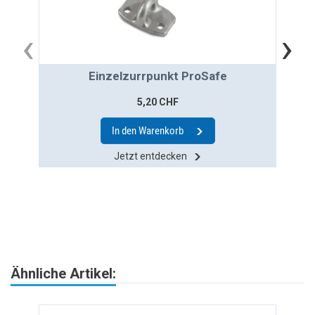
‹
›
Einzelzurrpunkt ProSafe
Flex
5,20 CHF
In den Warenkorb
Jetzt entdecken
Ähnliche Artikel: