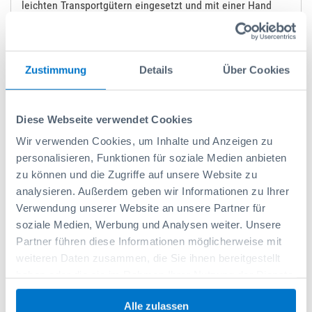
leichten Transportgütern eingesetzt und mit einer Hand
intuitiv bedient werden. Er ist kompatibel mit ProSafe
Pfosten der Sortimo Fahrzeugeinrichtung Globelyst,
ProSafe Schienen, Sobo Grip ProSafe Böden,
Einzelzurrpunkten, Spannstangen mit Einzelzurrpunkten
Zustimmung
Details
Über Cookies
sowie mit den Originalzurrpunkten der
Fahrzeughersteller. Der Verzurrgurt ist bis 225 daN
belastbar und hat eine Gurtbreite von 25 mm. Die
Diese Webseite verwendet Cookies
zuschneidbare Antirutschmatte (Art.-Nr.:
Wir verwenden Cookies, um Inhalte und Anzeigen zu
6000003365) verhindert zusätzlich das Verrutschen der
personalisieren, Funktionen für soziale Medien anbieten
Ladung. Zur Schonung der Zurrgurte und der Ladung sollte
ein Kantenschutz verwendet werden.
zu können und die Zugriffe auf unsere Website zu
analysieren. Außerdem geben wir Informationen zu Ihrer
Das integrierte Ladungssicherungssystem ProSafe
Verwendung unserer Website an unsere Partner für
ermöglicht schnelles und einfaches Verzurren. Das
soziale Medien, Werbung und Analysen weiter. Unsere
intelligente und in der Fahrzeugeinrichtung integrierte
Partner führen diese Informationen möglicherweise mit
System sorgt für eine effiziente Betriebsführung und
Sicherheit. ProSafe Ladungssicherungselemente sind
weiteren Daten zusammen, die Sie ihnen bereitgestellt
sowohl in den Pfosten der Einrichtungsblöcke, als auch in
haben oder die sie im Rahmen Ihrer Nutzung der Dienste
den Traversen, Boden- und Wandverkleidungen enthalten,
gesammelt haben.
die das Verzurren im Handumdrehen ermöglichen und
Alle zulassen