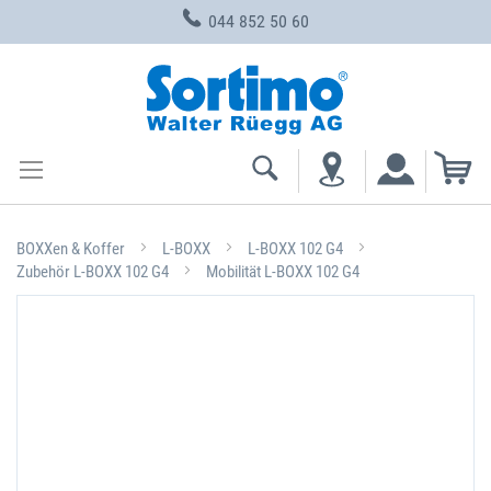
044 852 50 60
Zum
Inhalt
springen
Me
BOXXen & Koffer
L-BOXX
L-BOXX 102 G4
Zubehör L-BOXX 102 G4
Mobilität L-BOXX 102 G4
Zum
Ende
der
Bildgalerie
springen