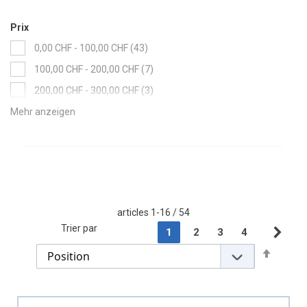
Prix
items
0,00 CHF
-
100,00 CHF
43
items
100,00 CHF
-
200,00 CHF
7
items
200,00 CHF
-
300,00 CHF
3
item
300,00 CHF
-
400,00 CHF
1
articles
1
-
16
/
54
Page
Trier par
You're currently reading pag
Page
Page
Page
1
2
3
4
Pag
Sui
Set
Descen
Directi