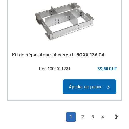
Kit de séparateurs 4 cases L-BOXX 136 G4
Réf: 1000011231
59,80 CHF
Ajouter au panier
Page
You're currently reading pag
Page
Page
Page
1
2
3
4
Pag
Sui