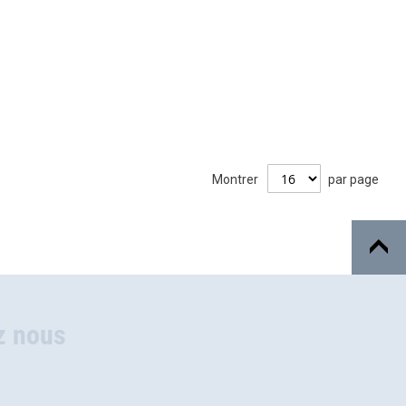
Montrer
par page
z nous