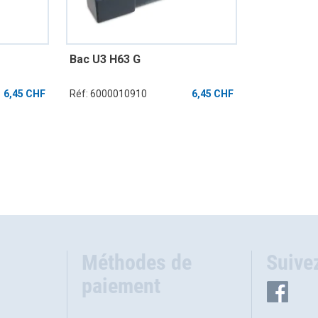
Bac U3 H63 G
6,45 CHF
Réf: 6000010910
6,45 CHF
Méthodes de
Suive
paiement