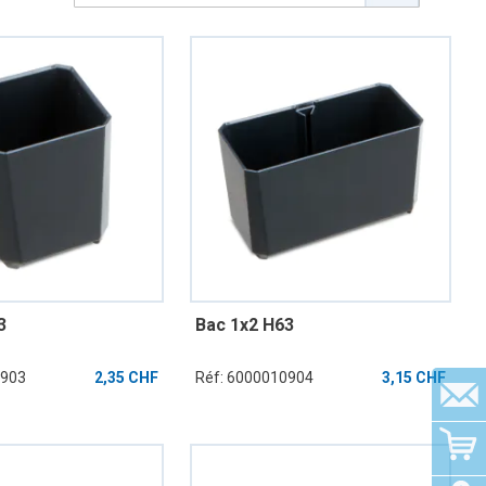
Dire
3
Bac 1x2 H63
0903
2,35 CHF
Réf: 6000010904
3,15 CHF