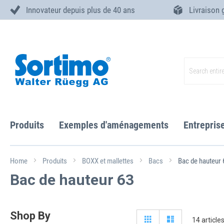
Innovateur depuis plus de 40 ans
Livraison 
Skip
to
Content
Search
Produits
Exemples d'aménagements
Entrepris
Home
Produits
BOXX et mallettes
Bacs
Bac de hauteur 
Bac de hauteur 63
Shop By
View
Grid
Liste
14
article
as