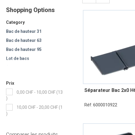
Shopping Options
Category
Bac de hauteur 31
Bac de hauteur 63
Bac de hauteur 95
Lot de bacs
Étiquettes pour bacs
Prix
Séparateur Bac 2x0 H
0,00 CHF
-
10,00 CHF
13
items
Réf: 6000010922
10,00 CHF
-
20,00 CHF
1
item
Comparer les produits