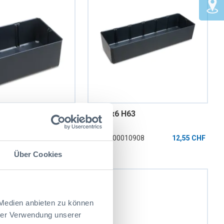
3
Bac 2x6 H63
0907
6,15 CHF
Réf: 6000010908
12,55 CHF
Über Cookies
 Medien anbieten zu können
hrer Verwendung unserer