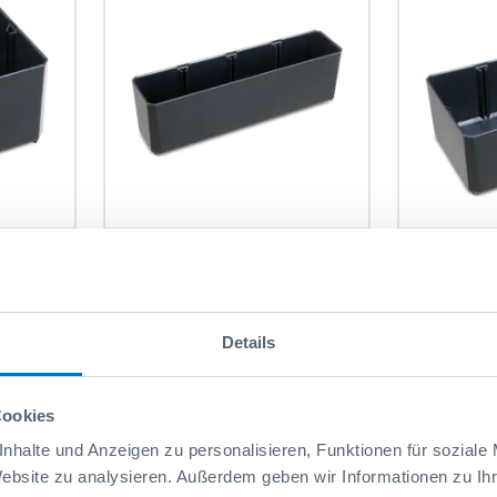
Bac 1x4 H63
Bac 2x3 H6
4,20 CHF
Réf: 6000010906
5,80 CHF
Réf: 600001
Details
Cookies
nhalte und Anzeigen zu personalisieren, Funktionen für soziale
Website zu analysieren. Außerdem geben wir Informationen zu I