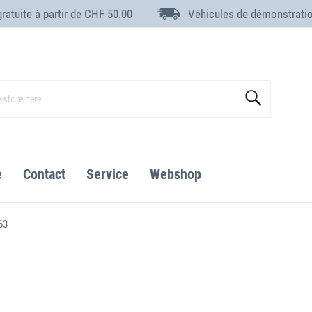
gratuite à partir de CHF 50.00
Véhicules de démonstrati
Search
e
Contact
Service
Webshop
63
s