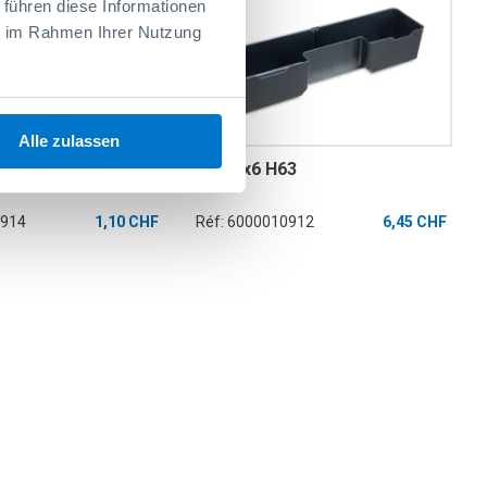
 führen diese Informationen
ie im Rahmen Ihrer Nutzung
Alle zulassen
 Bac 1.5x5 H63
Bac Ux6 H63
0914
1,10 CHF
Réf: 6000010912
6,45 CHF