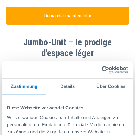
Demander maintenant
>
Jumbo-Unit – le prodige
d'espace léger
Tirez le volume maximum de votre espace de
chargement !
La combinaison de la Jumbo-Unit et du double plancher
Zustimmung
Details
Über Cookies
permet, outre les possibilités de rangement à grand volume,
l'utilisation d'une surface de transport illimitée. Sur les
tiroirs de grand volume, un aménagement de véhicule trouve
Diese Webseite verwendet Cookies
également sa place. Grâce à une solution de double fond en
combinaison avec un équipement de véhicule
Wir verwenden Cookies, um Inhalte und Anzeigen zu
soigneusement planifié, il est même possible d'optimiser le
personalisieren, Funktionen für soziale Medien anbieten
volume de chargement de telle sorte qu'un downsizing vers
zu können und die Zugriffe auf unsere Website zu