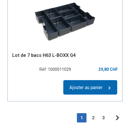
Lot de 7 bacs H63 L-BOXX G4
Réf: 1000011029
29,80 CHF
Ajouter au panier
Page
You're currently readin
Page
Page
1
2
3
Pag
Sui