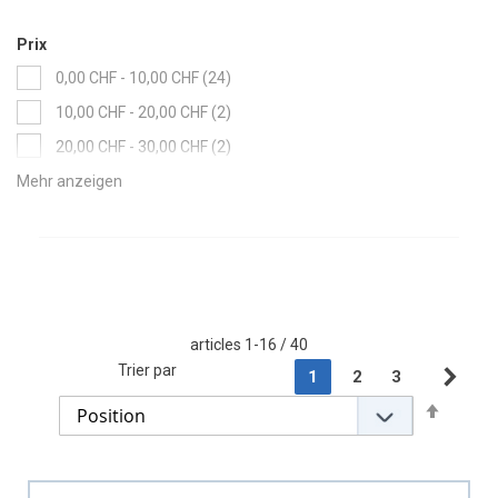
Prix
items
0,00 CHF
-
10,00 CHF
24
items
10,00 CHF
-
20,00 CHF
2
items
20,00 CHF
-
30,00 CHF
2
items
30,00 CHF
-
40,00 CHF
8
items
40,00 CHF
-
50,00 CHF
4
articles
1
-
16
/
40
Page
Trier par
You're currently readin
Page
Page
1
2
3
Pag
Sui
Set
Descen
Directi