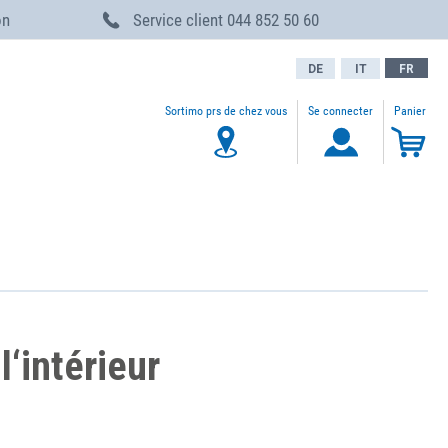
on
Service client
044 852 50 60
DE
IT
FR
Sortimo prs de chez vous
Se connecter
Panier
My 
l‘intérieur