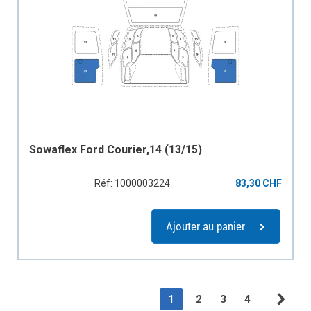
Sowaflex Ford Courier,14 (13/15)
Réf: 1000003224
83,30 CHF
Ajouter au panier
Page
You're currently reading pag
Page
Page
Page
1
2
3
4
Pag
Sui