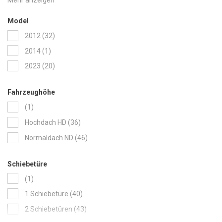
items
3300mm
24
Model
items
2012
32
item
2014
1
items
2023
20
Fahrzeughöhe
item
1
items
Hochdach HD
36
items
Normaldach ND
46
Schiebetüre
item
1
items
1 Schiebetüre
40
items
2 Schiebetüren
43