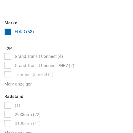
Outlet
Marke
items
FORD
53
Typ
items
Grand Transit Connect
4
items
Grand Transit Connect PHEV
2
item
Tourneo Connect
1
item
Tourneo Custom
1
items
Transit Connect
37
Radstand
item
Transit Connect PHEV
1
item
1
items
Transit Courier
22
items
2933mm
22
items
Transit Custom
53
items
3100mm
11
items
Transit Van
27
items
3500mm
11