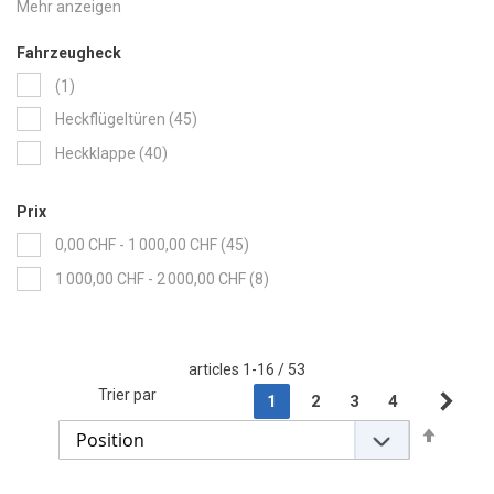
item
keine Schiebetüren
1
Fahrzeugheck
item
1
items
Heckflügeltüren
45
items
Heckklappe
40
Prix
items
0,00 CHF
-
1 000,00 CHF
45
items
1 000,00 CHF
-
2 000,00 CHF
8
articles
1
-
16
/
53
Page
Trier par
You're currently reading pag
Page
Page
Page
1
2
3
4
Pag
Sui
Set
Descen
Directi