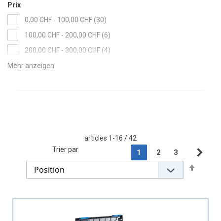
Prix
items
0,00 CHF
-
100,00 CHF
30
items
100,00 CHF
-
200,00 CHF
6
items
200,00 CHF
-
300,00 CHF
4
item
300,00 CHF
-
400,00 CHF
1
articles
1
-
16
/
42
Page
Trier par
You're currently readin
Page
Page
1
2
3
Pag
Sui
Set
Descen
Directi