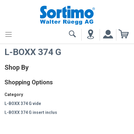
My
L-BOXX 374 G
Shop By
Shopping Options
Category
L-BOXX 374 G vide
L-BOXX 374 G insert inclus
Accessoires L-BOXX 374 G