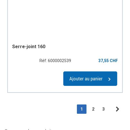
Serre-joint 160
Réf: 6000002539
37,55 CHF
Ajouter au panier
Page
You're currently readin
Page
Page
1
2
3
Pag
Sui