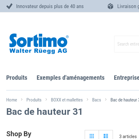
Innovateur depuis plus de 40 ans
Livraison 
Skip
to
Content
Search
Produits
Exemples d'aménagements
Entrepris
Home
Produits
BOXX et mallettes
Bacs
Bac de hauteur 
Bac de hauteur 31
Shop By
View
Grid
Liste
3
articles
as