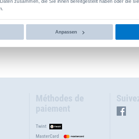
 Daten zusammen, die Sie ihnen bereitgestellt haben oder die s
n.
Anpassen
Méthodes de
Suive
paiement
Twint
MasterCard