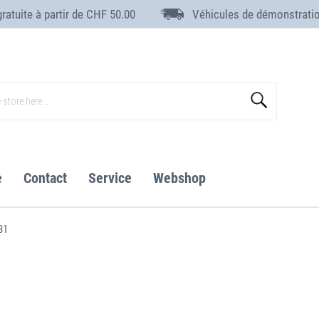
gratuite à partir de CHF 50.00
Véhicules de démonstrati
Search
e
Contact
Service
Webshop
31