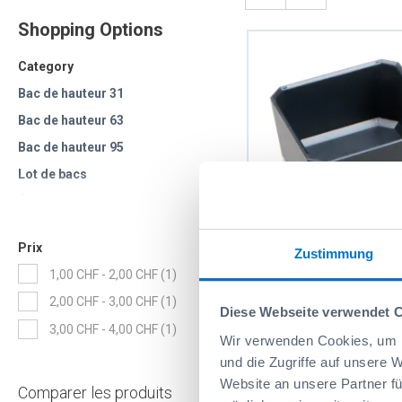
Shopping Options
Category
Bac de hauteur 31
Bac de hauteur 63
Bac de hauteur 95
Lot de bacs
Étiquettes pour bacs
Prix
Zustimmung
Bac 1x1 H31
item
1,00 CHF
-
2,00 CHF
1
item
2,00 CHF
-
3,00 CHF
1
Diese Webseite verwendet 
Réf: 6000010900
item
3,00 CHF
-
4,00 CHF
1
Wir verwenden Cookies, um I
und die Zugriffe auf unsere 
Website an unsere Partner fü
Comparer les produits