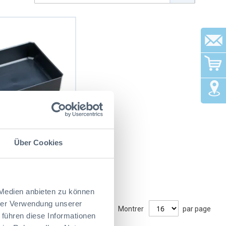
Dire
Über Cookies
1
0902
3,15 CHF
 Medien anbieten zu können
hrer Verwendung unserer
Montrer
par page
 führen diese Informationen