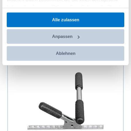
Raccord avec grand crochet à cliper dans les
rails
haben oder die sie im Rahmen Ihrer Nutzung der Dienste
gesammelt haben.
Réf: 00777204
21,05 CHF
Alle zulassen
Ajouter au panier
Anpassen
Ablehnen