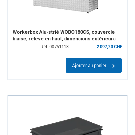
Workerbox Alu-strié WOBO180CS, couvercle
biaise, releve en haut, dimensions extérieurs
en mm: B=1800, T=670, H1=850, H2=750,
Réf: 00751118
2 097,20 CHF
capacité de charge 270 kg, poids 53 kg
Ajouter au panier