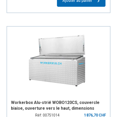
Ajouter au panier
Workerbox Alu-strié WOBO120CS, couvercle
biaise, ouverture vers le haut, dimensions
extérieurs en mm: B=1200, T=670, H1=850,
Réf: 00751014
1 876,70 CHF