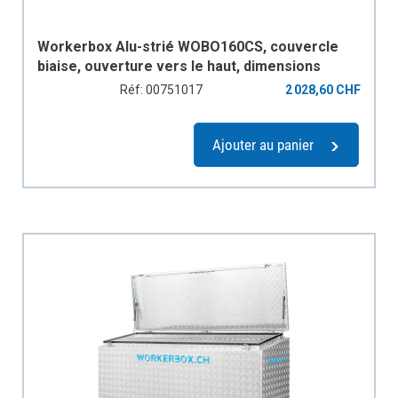
Workerbox Alu-strié WOBO160CS, couvercle
biaise, ouverture vers le haut, dimensions
extérieurs en mm: B=1600, T=670, H1=850,
Réf: 00751017
2 028,60 CHF
H2=750, capacité de charge 270 kg, poids 62 kg
Ajouter au panier