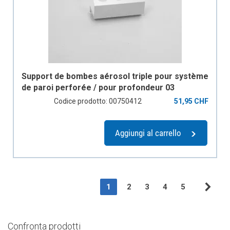
Support de bombes aérosol triple pour système
de paroi perforée / pour profondeur 03
Codice prodotto: 00750412
51,95 CHF
Aggiungi al carrello
Page
You're currently reading page
Page
Page
Page
Page
1
2
3
4
5
Pag
Suc
Confronta prodotti