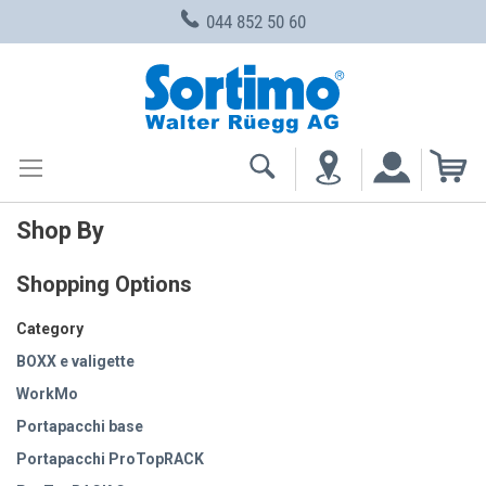
044 852 50 60
Skip
to
Content
My
Shop By
Shopping Options
Category
BOXX e valigette
WorkMo
Portapacchi base
Portapacchi ProTopRACK