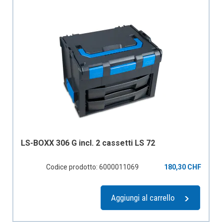
items
4332mm L
7
items
4332mm L4
9
items
4490mm
39
items
4490mm L
31
items
3300mm
38
LS-BOXX 306 G incl. 2 cassetti LS 72
Codice prodotto: 6000011069
180,30 CHF
Aggiungi al carrello