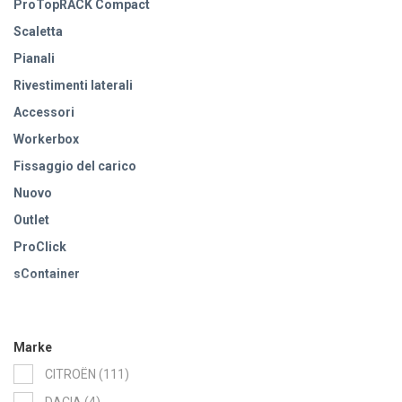
ProTopRACK Compact
Scaletta
Pianali
Rivestimenti laterali
Accessori
Workerbox
Fissaggio del carico
Nuovo
Outlet
ProClick
sContainer
Jumbo Unit
Marke
items
CITROËN
111
items
DACIA
4