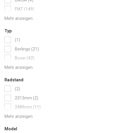
items
FIAT
149
items
FORD
142
items
HYUNDAI
10
Typ
items
IVECO
98
item
1
items
KIA
10
items
Berlingo
21
items
MAN
61
items
Boxer
42
items
MAXUS
17
items
Caddy
5
items
MERCEDES
114
items
Caddy Cargo
18
Radstand
items
NISSAN
228
items
Caddy Cargo eHybrid
6
items
2
items
OPEL
144
items
Caddy Cargo Maxi
16
items
2313mm
2
items
PEUGEOT
110
items
Caddy Cargo Maxi eHybrid
4
items
2489mm
11
items
RENAULT
141
items
Caddy Maxi
14
items
2513mm
6
items
TOYOTA
84
items
Citan
29
items
2662mm
15
items
VW
205
Model
items
Combo
22