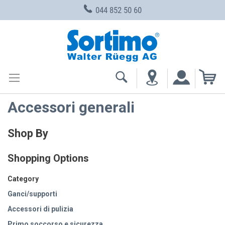
044 852 50 60
Skip
to
Content
My
Accessori generali
Shop By
Shopping Options
Category
Ganci/supporti
Accessori di pulizia
Primo soccorso e sicurezza