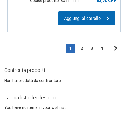
Codice prodotto: 80711144
63,70 CHF
Aggiungi al carrello
Page
You're currently reading pag
Page
Page
Page
1
2
3
4
Pag
Suc
Confronta prodotti
Non hai prodotti da confrontare.
La mia lista dei desideri
You have no items in your wish list.