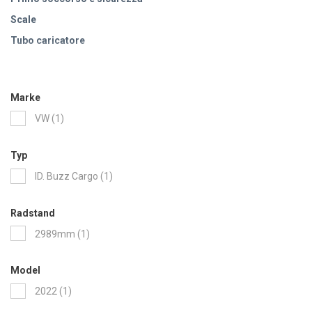
Scale
Tubo caricatore
Ablagefach
Marke
item
VW
1
Typ
item
ID. Buzz Cargo
1
Radstand
item
2989mm
1
Model
item
2022
1