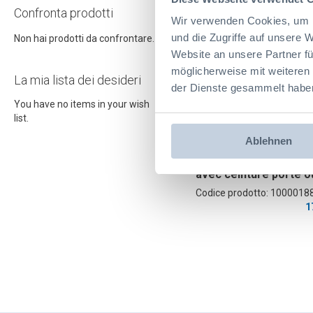
ProClick M 14
Confronta prodotti
Wir verwenden Cookies, um I
und die Zugriffe auf unsere 
Non hai prodotti da confrontare.
Website an unsere Partner fü
möglicherweise mit weiteren
La mia lista dei desideri
der Dienste gesammelt habe
You have no items in your wish
list.
Ablehnen
Kit de démarrage C- 
avec ceinture porte ou
incl. C-BOXX avec cou
Codice prodotto: 1000018
3 x supports ProClick 
1
support pour batterie
ProClick, 1 x sac à out
ProClick M, 1 x sacoc
outils ProClick M 14