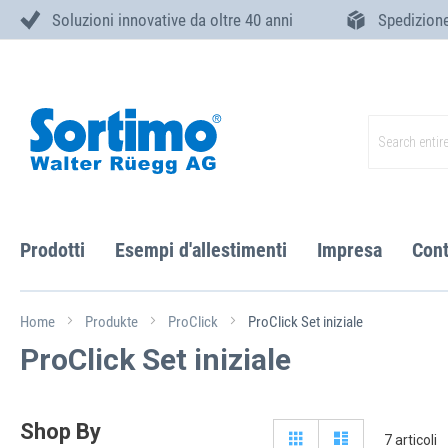
Soluzioni innovative da oltre 40 anni
Spedizione
Skip
to
Content
Search
Prodotti
Esempi d'allestimenti
Impresa
Cont
Home
Produkte
ProClick
ProClick Set iniziale
ProClick Set iniziale
Shop By
View
Grid
Elenco
7
articoli
as