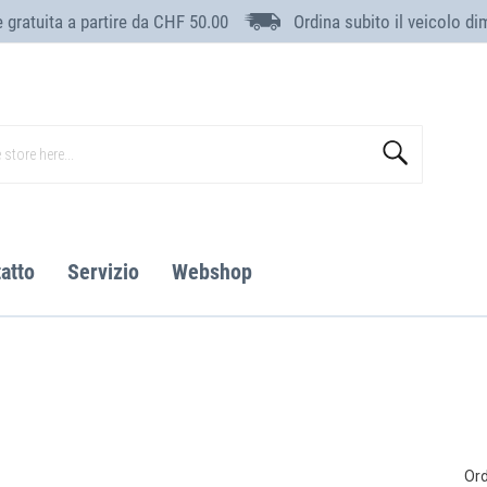
 gratuita a partire da CHF 50.00
Ordina subito il veicolo di
Search
atto
Servizio
Webshop
Ord