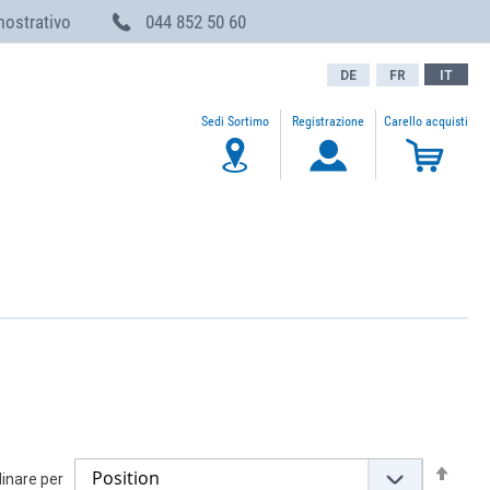
mostrativo
044 852 50 60
DE
FR
IT
Sedi Sortimo
Registrazione
Carello acquisti
My Ca
Set
inare per
Desc