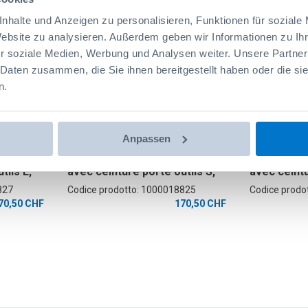
ProClick
ProClick
nhalte und Anzeigen zu personalisieren, Funktionen für soziale
Website zu analysieren. Außerdem geben wir Informationen zu I
r soziale Medien, Werbung und Analysen weiter. Unsere Partner
 Daten zusammen, die Sie ihnen bereitgestellt haben oder die s
n.
Anpassen
BOXX,
Kit de démarrage C-BOXX,
Kit de dém
tils L,
avec ceinture porte outils S,
avec ceintu
vercle,
incl. C-BOXX avec couvercle,
incl. C-BO
827
Codice prodotto: 1000018825
Codice prodo
et 2 x
3 x supports ProClick et 2 x
3 x support
70,50 CHF
170,50 CHF
support pour batterie
support po
ils
ProClick, 1 x sac à outils
ProClick, 1 
he a
ProClick M, 1 x sacoche a
ProClick M
outils ProClick M 14
outils ProC