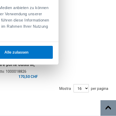
ProClick
 Medien anbieten zu können
hrer Verwendung unserer
 führen diese Informationen
ie im Rahmen Ihrer Nutzung
Alle zulassen
arrage C- BOXX,
re porte outils M,
XX avec couvercle,
tto: 1000018826
s ProClick et 2 x
170,50 CHF
ur batterie
x sac à outils
Mostra
per pagina
, 1 x sacoche a
lick M 14