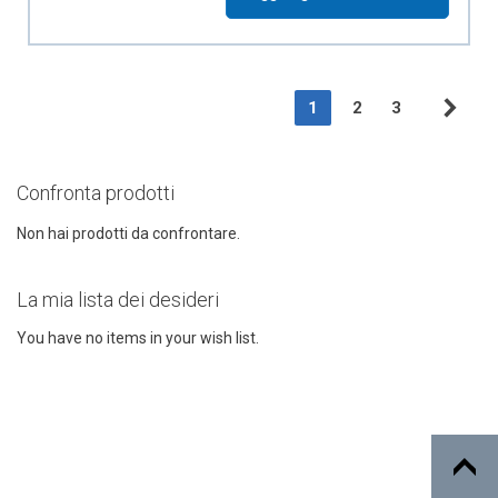
Page
You're currently readin
Page
Page
1
2
3
Pag
Suc
Confronta prodotti
Non hai prodotti da confrontare.
La mia lista dei desideri
You have no items in your wish list.