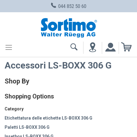
044 852 50 60
Skip
to
Content
My
Accessori LS-BOXX 306 G
Shop By
Shopping Options
Category
Etichettatura delle etichette LS-BOXX 306 G
Paletti LS-BOXX 306 G
Insetbox LS-BOXX 306 G