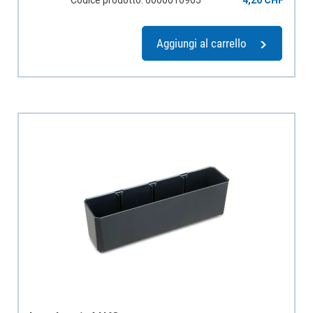
Codice prodotto: 6000010905
4,20 CHF
Aggiungi al carrello