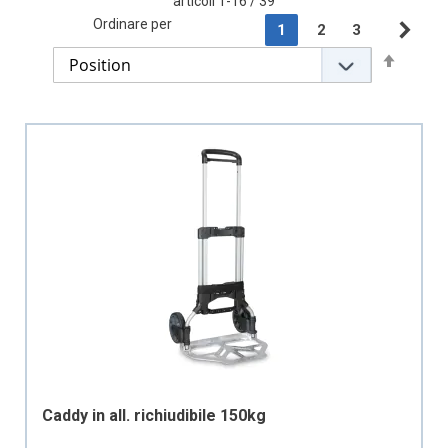
articoli
1
-
16
/
39
Page
Ordinare per
You're currently readin
Page
Page
1
2
3
Pag
Suc
Set
Descen
Directi
Caddy in all. richiudibile 150kg