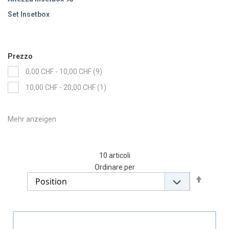
Set Insetbox
Etichettatura delle etichette Insetboxen
Prezzo
items
0,00 CHF
-
10,00 CHF
9
item
10,00 CHF
-
20,00 CHF
1
10
articoli
Ordinare per
Set
Descen
Directi