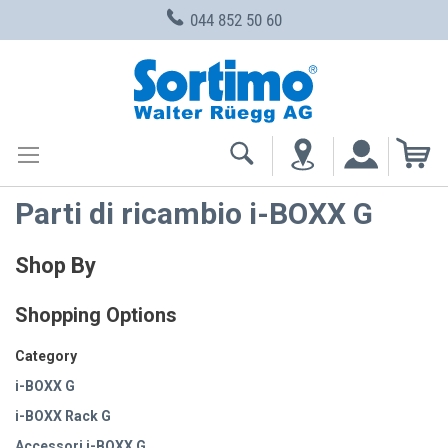
044 852 50 60
Skip
to
Content
My
Parti di ricambio i-BOXX G
Shop By
Shopping Options
Category
i-BOXX G
i-BOXX Rack G
Accessori i-BOXX G