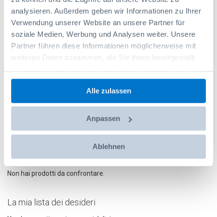
analysieren. Außerdem geben wir Informationen zu Ihrer
Verwendung unserer Website an unsere Partner für
PR aggancio+molla 1pz, blu
soziale Medien, Werbung und Analysen weiter. Unsere
Partner führen diese Informationen möglicherweise mit
Codice prodotto: 6000000629
6,75 CHF
weiteren Daten zusammen, die Sie ihnen bereitgestellt
haben oder die sie im Rahmen Ihrer Nutzung der Dienste
gesammelt haben.
Aggiungi al carrello
Alle zulassen
Anpassen
Ablehnen
Confronta prodotti
Non hai prodotti da confrontare.
La mia lista dei desideri