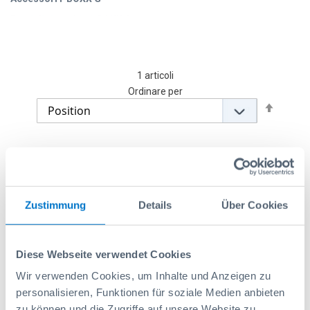
Parti di ricambio i-BOXX G
1
articoli
Ordinare per
Set
Descen
Directi
Zustimmung
Details
Über Cookies
Diese Webseite verwendet Cookies
Wir verwenden Cookies, um Inhalte und Anzeigen zu
personalisieren, Funktionen für soziale Medien anbieten
zu können und die Zugriffe auf unsere Website zu