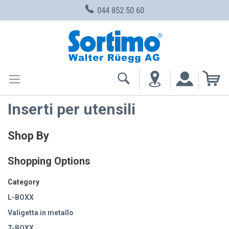
044 852 50 60
Skip
to
Content
My
Inserti per utensili
Shop By
Shopping Options
Category
L-BOXX
Valigetta in metallo
T-BOXX