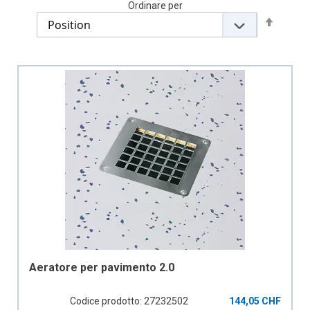
Ordinare per
Set
Descen
Directi
Aeratore per pavimento 2.0
Codice prodotto: 27232502
144,05 CHF