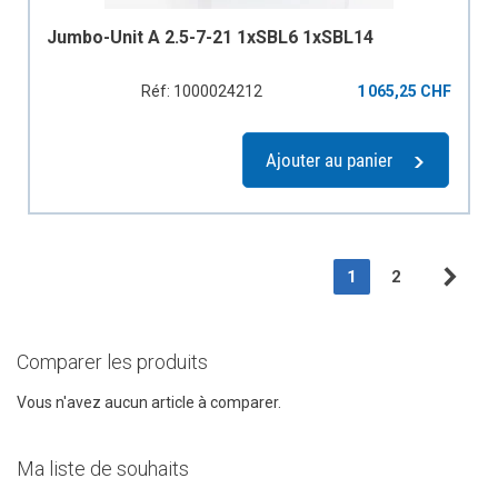
Jumbo-Unit A 2.5-7-21 1xSBL6 1xSBL14
Réf: 1000024212
1 065,25 CHF
Ajouter au panier
Page
You're currently r
Page
1
2
Pag
Sui
Comparer les produits
Vous n'avez aucun article à comparer.
Ma liste de souhaits