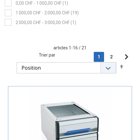
item
0,00 CHF
-
1 000,00 CHF
1
items
1 000,00 CHF
-
2 000,00 CHF
19
item
2 000,00 CHF
-
3 000,00 CHF
1
articles
1
-
16
/
21
Page
Trier par
You're currently r
Page
1
2
Pag
Sui
Set
Descen
Directi