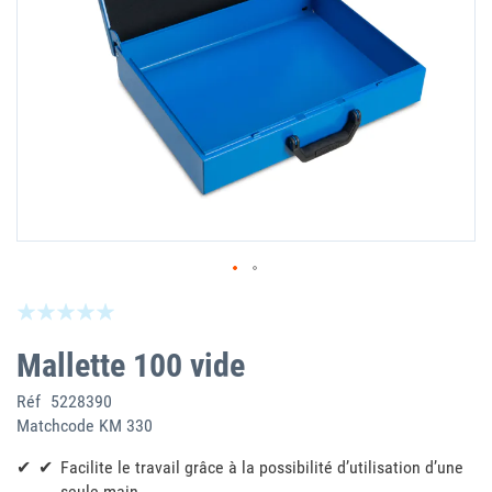
Skip
Be the first to review this product
to
the
Mallette 100 vide
beginning
of
Réf
5228390
the
Matchcode
KM 330
images
gallery
Facilite le travail grâce à la possibilité d’utilisation d’une
seule main