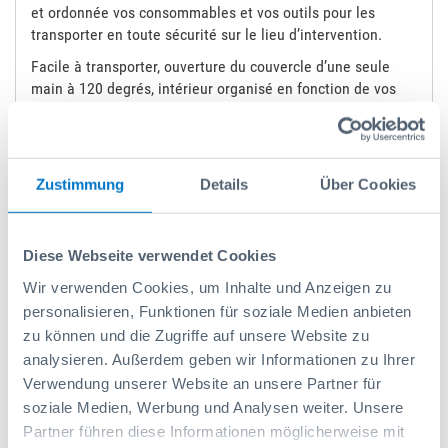
et ordonnée vos consommables et vos outils pour les
transporter en toute sécurité sur le lieu d’intervention.
Facile à transporter, ouverture du couvercle d’une seule
main à 120 degrés, intérieur organisé en fonction de vos
besoins : tout pour vous simplifier le quotidien. La
garniture en mousse intégrée dans le couvercle de la
mallette métallique protège le contenu et empêche les
petites pièces de se mélanger.
Zustimmung
Details
Über Cookies
Grâce aux rails, au plateau coulissant ou au MultiSlide, la
mallette métallique s’intègre sans problème dans les
aménagements Sortimo et les modules WorkMo.
Diese Webseite verwendet Cookies
Vous pouvez modifier la disposition des bacs à votre guise
Wir verwenden Cookies, um Inhalte und Anzeigen zu
ou retirer les bacs superflus. Sans oublier que les bacs de
personalisieren, Funktionen für soziale Medien anbieten
couleur vous permettent d’inventorier vos petites pièces en
zu können und die Zugriffe auf unsere Website zu
un coup d’œil à tout moment. Par conséquent, vous pouvez
analysieren. Außerdem geben wir Informationen zu Ihrer
réagir en temps voulu aux pénuries et éviter les
Verwendung unserer Website an unsere Partner für
interruptions.
soziale Medien, Werbung und Analysen weiter. Unsere
La mallette métallique est un système de rangement
Partner führen diese Informationen möglicherweise mit
pratique et fiable convaincant. Même le matériel et les