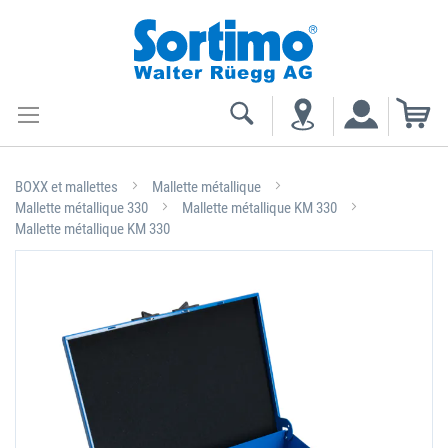
My
BOXX et mallettes
Mallette métallique
Mallette métallique 330
Mallette métallique KM 330
Mallette métallique KM 330
Skip
to
the
end
of
the
images
gallery