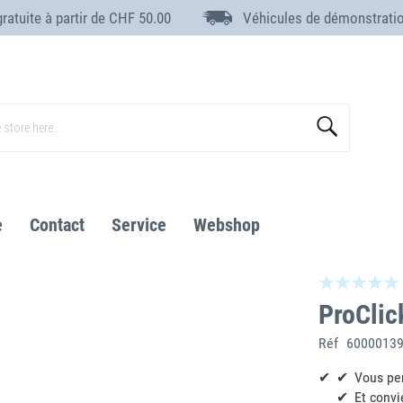
gratuite à partir de CHF 50.00
Véhicules de démonstrati
Search
e
Contact
Service
Webshop
ProClic
Réf
6000013
Vous per
Et convi