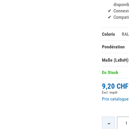
disponi
Connexio
Compati
Coloris
RAL
Pondération
Maße (LxBxH)
En Stock
9,20 CHF
Excl. impôt
Prix catalogu
-