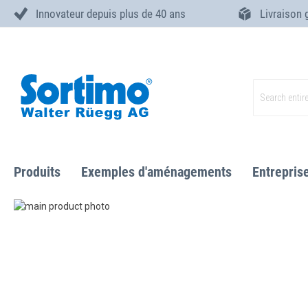
Innovateur depuis plus de 40 ans
Livraison 
Skip
to
Content
Search
Produits
Exemples d'aménagements
Entrepris
Skip
to
Skip
the
to
end
the
of
beginning
the
of
images
the
gallery
images