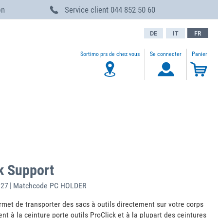
on
Service client
044 852 50 60
DE
IT
FR
Sortimo prs de chez vous
Se connecter
Panier
My 
Be the first to review this product
k Support
927
Matchcode
PC HOLDER
met de transporter des sacs à outils directement sur votre corps
ent à la ceinture porte outils ProClick et à la plupart des ceintures