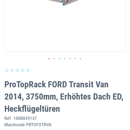
Skip
Be the first to review this product
to
the
ProTopRack FORD Transit Van
beginning
of
2014, 3750mm, Erhöhtes Dach ED,
the
images
Heckflügeltüren
gallery
Réf
100R039137
Matchcode
PRTOFOTRVA