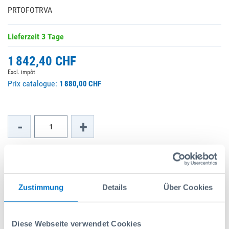
PRTOFOTRVA
Lieferzeit 3 Tage
1 842,40 CHF
Excl. impôt
Prix catalogue:
1 880,00 CHF
-
+
Ajouter au panier
Zustimmung
Details
Über Cookies
Ajouter à la liste de souhaits
Diese Webseite verwendet Cookies
Social Media